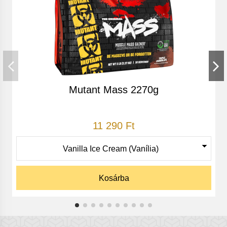
Terméketlenség!*
Sebek/sérülések!*
Hipertenzió (magas vérnyomás)*
Mutant Mass 2270g
Erekciós zavarok!*
11 290 Ft
Kosárba
Adagolás
Naponta 2 kapszula fogyasztása javasolt lefekvés előtt.