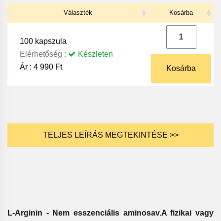
Választék
Kosárba
100 kapszula
Elérhetőség :
Készleten
Ár :
4 990 Ft
Kosárba
TELJES LEÍRÁS MEGTEKINTÉSE >>
L-Arginin - Nem esszenciális aminosav.A fizikai vagy