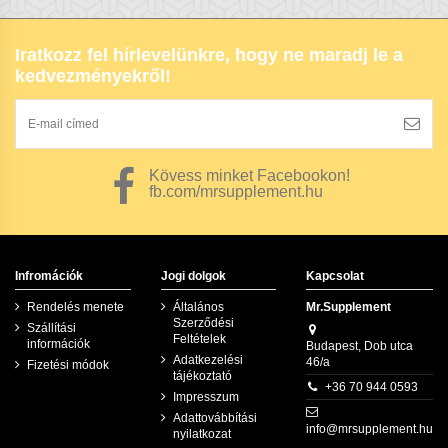
Összetétele:
Iratkozz fel hírlevelünkre, hogy ne maradj le a
kedvezményekről!
Kövess minket Facebookon!
fb.com/mrsupplement.hu
Infromációk
Jogi dolgok
Kapcsolat
Rendelés menete
Általános
Mr.Supplement
Szerződési
Szállítási
Feltételek
információk
Budapest, Dob utca
Adatkezelési
46/a
Fizetési módok
tájékoztató
+36 70 944 0593
Impresszum
Adattovábbítási
info@mrsupplement.hu
Figyelem!!!
nyilatkozat