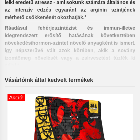
lelki eredetű stressz - ami sokunk számára általános és
az intenzív edzés egyaránt az arginin szintjének
mérhető csökkenését okozhatják.*
Ráadásul fehérjeszintézist és immun-illetve
idegrendszert erősítő hatásának következtében
növekedésihormon-szintet növelő anyagként is ismert,
így népszerűvé vált azok körében, akik a sovány
izomtömeg növelését vagy a zsírvesztést tűzték ki
célul.*
Vásárlóink által kedvelt termékek
L-arginin a következő tünetek kezelésekor lehet
hasznos:
Akció!
Szív-és érrendszeri megbetegedések!*
Koncentrációs problémák!*