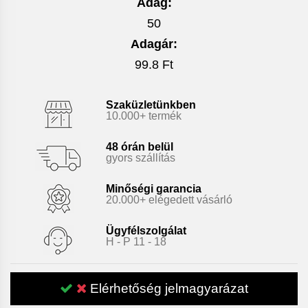
Adag:
50
Adagár:
99.8 Ft
Szaküzletünkben
10.000+ termék
48 órán belül
gyors szállítás
Minőségi garancia
20.000+ elégedett vásárló
Ügyfélszolgálat
H - P 11 - 18
Elérhetőség jelmagyarázat