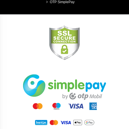
OTP SimplePay
Ha terhes, szoptat vagy bármilyen betegséget
diagnosztizáltak önnél, minden esetben kérje ki
kezelőorvosa, egészségügyi tanácsadója véleményét
mielőtt bármilyen táplálékkiegészítőt vásárolna
.
A felhasználási javaslatban megadott mennyiséget ne
lépje túl! A A doboz gyermekek elől gondosan elzárva
tartandó!
Az általunk forgalmazott termékek nem alkalmasak
betegségek kezelésére és nem helyettesítik a helyes és
kell
ő
mennyiség
ű
étrendet!
Kérem vegye figyelembe: az eredmény nem garantált
és egyénenként eltérhet! *