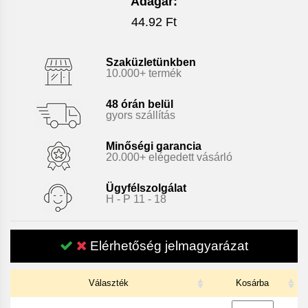
Adagár:
44.92 Ft
Szaküzletünkben
10.000+ termék
48 órán belül
gyors szállítás
Minőségi garancia
20.000+ elégedett vásárló
Ügyfélszolgálat
H - P 11 - 18
Elérhetőség jelmagyarázat
Választék
Kosárba