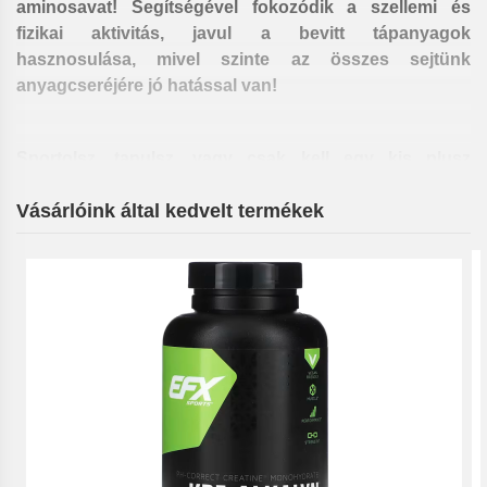
aminosavat! Segítségével fokozódik a szellemi és
fizikai aktivitás, javul a bevitt tápanyagok
hasznosulása, mivel szinte az összes sejtünk
anyagcseréjére jó hatással van!
Sportolsz, tanulsz, vagy csak kell egy kis plusz
energia?
Vásárlóink által kedvelt termékek
Nem a vérnyomásodat akarod felpumpálni, hanem
mozgósítani a szervezetedben rejlő természetes
tartalékokat?
Sportoláshoz már használsz egyéb
táplálékkegészítőket (pl. creatin, fehérje, vagy
tömegnövelő) és fokozni akarod a hatékonyságukat?
Akkor Neked az Olimp Taurine Mega Caps kell!
A taurin természetes úton is termelődik