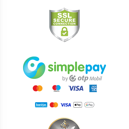
vagy feleslegessé vált anyagokat is segít kiüríteni a
sejtekből! Ezzel a méregtelenítő hatással, illetve a
sejtmembrán védelmével antioxidáns hatása is van,
tehát a sportolóknál fokozottan terhelt sejtjeinket
nagymértékben képes védeni!
Az Olimp Taurine Mega Caps ajánlott mindenféle
sporttevékenységhez és szellemi aktivitáshoz!
Kiszerelés:
120 kapszula
Javasolt használat:
1-2 kapszula naponta az edzés intenzitásától függően.