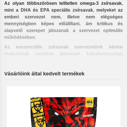
Az olyan többszörösen telítetlen omega-3 zsírsavak,
mint a DHA és EPA speciális zsírsavak, melyeket az
emberi szervezet nem, illetve nem elégséges
mennyiségben képes előállítani, ám kritikus és
alapvető szerepet játszanak a szervezet optimális
működésében.
Az esszenciális zsírsavak szervezetünk kémiai
reakcióinak ezreiben játszanak kulcsfontosságú
szerepet. Az omega-3 zsírsavak kritikus szerepet
töltenek be a prosztaglandinok szintézisében, mely
Vásárlóink által kedvelt termékek
hormonszerű anyagok rendkívül széles biológiai
aktivitással rendelkeznek, így szabályozzák az
immunrendszer működését, a fájdalomérzetet, a
vérnyomást, a szív-és érrendszer, az idegrendszer, a
reproduktív szervek működését, esszenciálisak a
hormontermeléshez, testünk gyulladásra ill. fájdalomra
adott reakcióihoz, sőt az izomépítés és a zsírégetés
szabályozásához is.