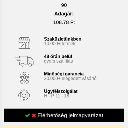
90
Adagár:
108.78 Ft
Szaküzletünkben
10.000+ termék
48 órán belül
gyors szállítás
Minőségi garancia
20.000+ elégedett vásárló
Ügyfélszolgálat
H - P 11 - 18
Elérhetőség jelmagyarázat