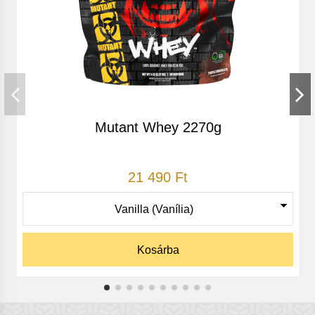
Adagolás:
Napi 1-2 x 1 kapszula
Összetétel:
Mutant Whey 2270g
21 490 Ft
Kosárba