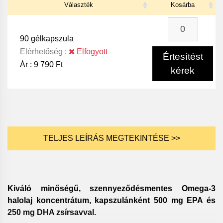
Választék
Kosárba
90 gélkapszula
Elérhetőség :
Elfogyott
Értesítést
Ár :
9 790 Ft
kérek
TELJES LEÍRÁS MEGTEKINTÉSE >>
Kiváló minőségű, szennyeződésmentes Omega-3
halolaj koncentrátum, kapszulánként 500 mg EPA és
250 mg DHA zsírsavval.