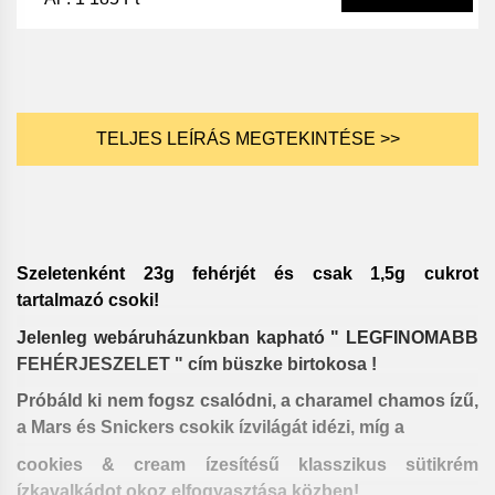
TELJES LEÍRÁS MEGTEKINTÉSE >>
Szeletenként 23g fehérjét és csak 1,5g cukrot
tartalmazó csoki!
Jelenleg webáruházunkban kapható " LEGFINOMABB
FEHÉRJESZELET " cím büszke birtokosa !
Próbáld ki nem fogsz csalódni, a charamel chamos ízű,
a Mars és Snickers csokik ízvilágát idézi, míg a
cookies & cream ízesítésű klasszikus sütikrém
ízkavalkádot okoz elfogyasztása közben!