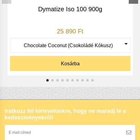
vásárolna.
Dymatize Iso 100 900g
Az általunk forgalmazott termékek nem alkalmasak
betegségek kezelésére és nem helyettesítik a helyes és
kellő mennyiségű étrendet!
25 890 Ft
Kérem vegye figyelembe: az eredmény nem garantált
és egyénenként eltérhet! *
Kosárba
Iratkozz fel hírlevelünkre, hogy ne maradj le a
kedvezményekről!