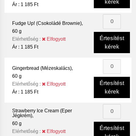
kérek
Ár :
1 185 Ft
Fudge Up! (Csokoládé Brownie),
60 g
Értesítést
Elérhetőség :
Elfogyott
kérek
Ár :
1 185 Ft
Gingerbread (Mézeskalács),
60 g
Értesítést
Elérhetőség :
Elfogyott
kérek
Ár :
1 185 Ft
Strawberry Ice Cream (Eper
Jégkrém),
60 g
Értesítést
Elérhetőség :
Elfogyott