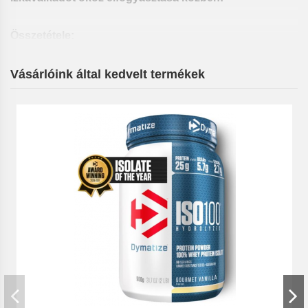
Összetétele:
Vásárlóink által kedvelt termékek
Figyelem!! Ha terhes, szoptat vagy bármilyen
betegséget diagnosztizáltak önnél, minden esetben
kérje ki kezelőorvosa, egészségügyi tanácsadója
véleményét mielőtt bármilyen táplálékkiegészítőt