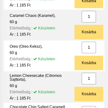
Kosárba
Ár :
1 185 Ft
Caramel Chaos (Karamel),
60 g
Elérhetőség :
Készleten
Kosárba
Ár :
1 185 Ft
Oreo (Oreo Keksz),
60 g
Elérhetőség :
Készleten
Kosárba
Ár :
1 185 Ft
Lemon Cheesecake (Citromos
Sajttorta),
60 g
Elérhetőség :
Készleten
Kosárba
Ár :
1 185 Ft
Chocolate Chip Salted Caramell