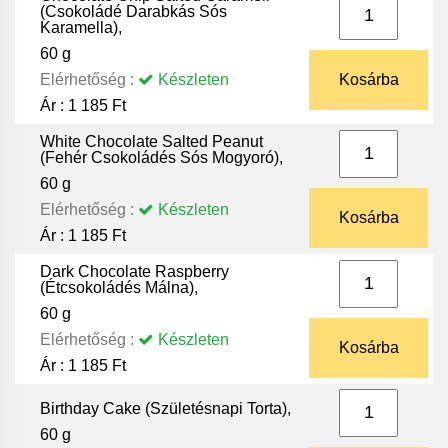
(Csokoládé Darabkás Sós
Karamella),
60 g
Elérhetőség :
Készleten
Kosárba
Ár :
1 185 Ft
White Chocolate Salted Peanut
(Fehér Csokoládés Sós Mogyoró),
60 g
Elérhetőség :
Készleten
Kosárba
Ár :
1 185 Ft
Dark Chocolate Raspberry
(Étcsokoládés Málna),
60 g
Elérhetőség :
Készleten
Kosárba
Ár :
1 185 Ft
Birthday Cake (Születésnapi Torta),
60 g