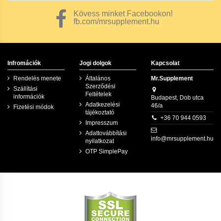
Kövess minket Facebookon!
fb.com/mrsupplement.hu
Infromációk
Jogi dolgok
Kapcsolat
Rendelés menete
Általános
Mr.Supplement
Szerződési
Szállítási
Feltételek
információk
Budapest, Dob utca
Adatkezelési
46/a
Fizetési módok
tájékoztató
+36 70 944 0593
Impresszum
Adattovábbítási
info@mrsupplement.hu
nyilatkozat
OTP SimplePay