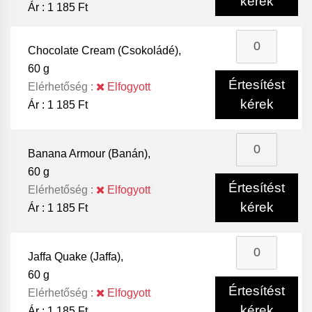
kérek
Ár :
1 185 Ft
Chocolate Cream (Csokoládé),
60 g
Értesítést
Elérhetőség :
Elfogyott
kérek
Ár :
1 185 Ft
Banana Armour (Banán),
60 g
Értesítést
Elérhetőség :
Elfogyott
kérek
Ár :
1 185 Ft
Jaffa Quake (Jaffa),
60 g
Értesítést
Elérhetőség :
Elfogyott
kérek
Ár :
1 185 Ft