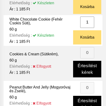
Elérhetőség :
Készleten
Kosárba
Ár :
1 185 Ft
White Chocolate Cookie (Fehér
Csokis Süti),
60 g
Elérhetőség :
Készleten
Kosárba
Ár :
1 185 Ft
Cookies & Cream (Sütikrém),
60 g
Értesítést
Elérhetőség :
Elfogyott
kérek
Ár :
1 185 Ft
Peanut Butter And Jelly (Mogyoróvaj
és Zselé),
60 g
Értesítést
Elérhetőség :
Elfogyott