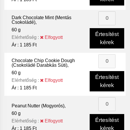
Dark Chocolate Mint (Mentás
Csokoládé),
60 g
Értesítést
Elérhetőség :
Elfogyott
kérek
Ár :
1 185 Ft
Chocolate Chip Cookie Dough
(Csokoládé Darabkás Süti),
60 g
Értesítést
Elérhetőség :
Elfogyott
kérek
Ár :
1 185 Ft
Peanut Nutter (Mogyorós),
60 g
Értesítést
Elérhetőség :
Elfogyott
kérek
Ár :
1 185 Ft