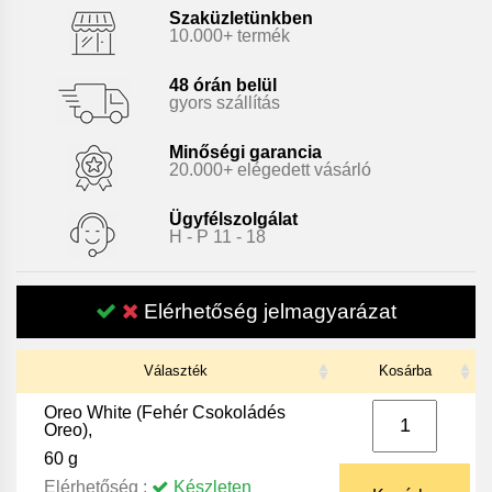
Szaküzletünkben
10.000+ termék
48 órán belül
gyors szállítás
Minőségi garancia
20.000+ elégedett vásárló
Ügyfélszolgálat
H - P 11 - 18
Elérhetőség jelmagyarázat
Választék
Kosárba
Oreo White (Fehér Csokoládés
Oreo),
60 g
Elérhetőség :
Készleten