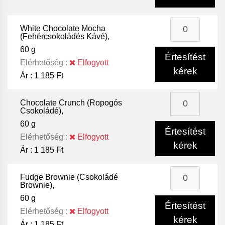
White Chocolate Mocha
(Fehércsokoládés Kávé),
60 g
Értesítést
Elérhetőség :
Elfogyott
kérek
Ár :
1 185 Ft
Chocolate Crunch (Ropogós
Csokoládé),
60 g
Értesítést
Elérhetőség :
Elfogyott
kérek
Ár :
1 185 Ft
Fudge Brownie (Csokoládé
Brownie),
60 g
Értesítést
Elérhetőség :
Elfogyott
kérek
Ár :
1 185 Ft