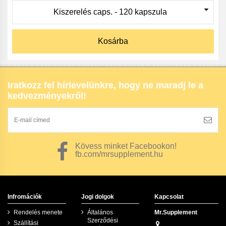
Kosárba
Iratkozz fel hírlevelünkre, hogy ne maradj le a
kedvezményekről!
Kövess minket Facebookon!
fb.com/mrsupplement.hu
Infromációk
Jogi dolgok
Kapcsolat
Rendelés menete
Általános
Mr.Supplement
Szerződési
Szállítási