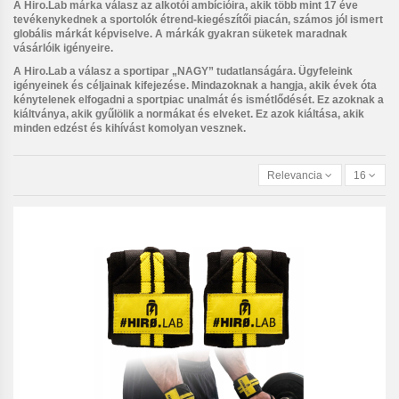
A Hiro.Lab márka válasz az alkotói ambícióira, akik több mint 17 éve
tevékenykednek a sportolók étrend-kiegészítői piacán, számos jól ismert
globális márkát képviselve. A márkák gyakran süketek maradnak
vásárlóik igényeire.
A Hiro.Lab a válasz a sportipar „NAGY” tudatlanságára. Ügyfeleink
igényeinek és céljainak kifejezése. Mindazoknak a hangja, akik évek óta
kénytelenek elfogadni a sportpiac unalmát és ismétlődését. Ez azoknak a
kiáltványa, akik gyűlölik a normákat és elveket. Ez azok kiáltása, akik
minden edzést és kihívást komolyan vesznek.
Relevancia
16