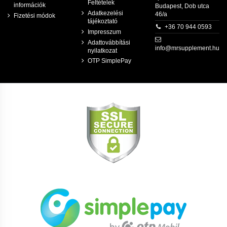
Feltételek
információk
Budapest, Dob utca
Adatkezelési
46/a
Fizetési módok
tájékoztató
+36 70 944 0593
Impresszum
Adattovábbítási
info@mrsupplement.hu
nyilatkozat
OTP SimplePay