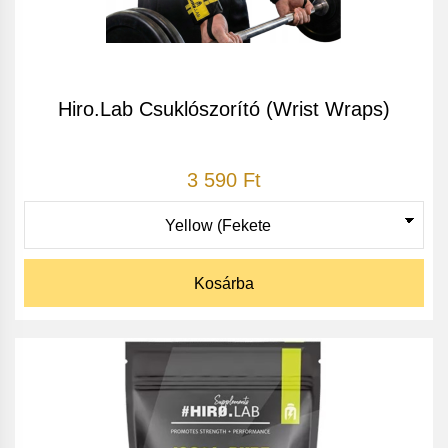
Hiro.Lab Csuklószorító (Wrist Wraps)
3 590 Ft
Kosárba