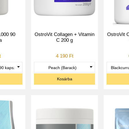
1000 90
OstroVit Collagen + Vitamin
OstroVit 
a
C 200 g
t
4 190 Ft
Kosárba