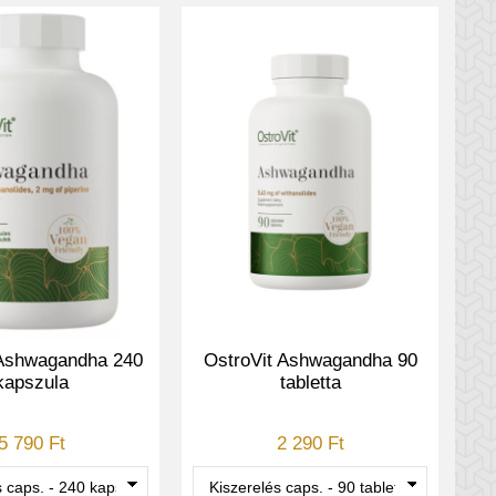
 Ashwagandha 240
OstroVit Ashwagandha 90
kapszula
tabletta
5 790 Ft
2 290 Ft