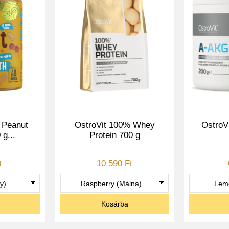
 Peanut
OstroVit 100% Whey
OstroV
 g...
Protein 700 g
t
10 590 Ft
Kosárba