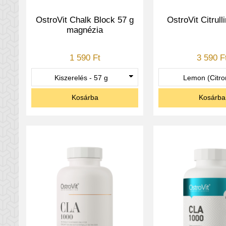
OstroVit Chalk Block 57 g
OstroVit Citrull
magnézia
1 590 Ft
3 590 F
Kosárba
Kosárba