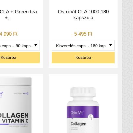
 CLA + Green tea
OstroVit CLA 1000 180
+...
kapszula
4 990 Ft
5 495 Ft
Kosárba
Kosárba