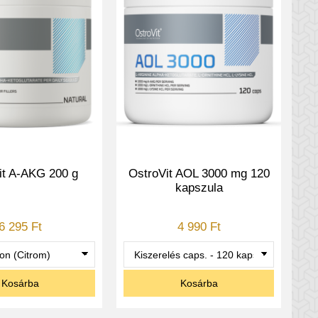
it A-AKG 200 g
OstroVit AOL 3000 mg 120
kapszula
6 295 Ft
4 990 Ft
Kosárba
Kosárba