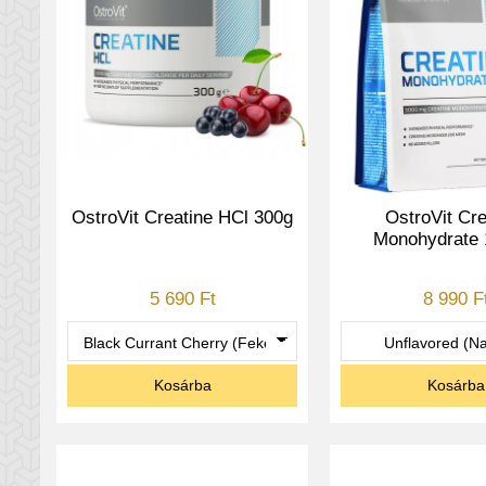
OstroVit Creatine HCl 300g
OstroVit Cre
Monohydrate 
5 690 Ft
8 990 F
Kosárba
Kosárba