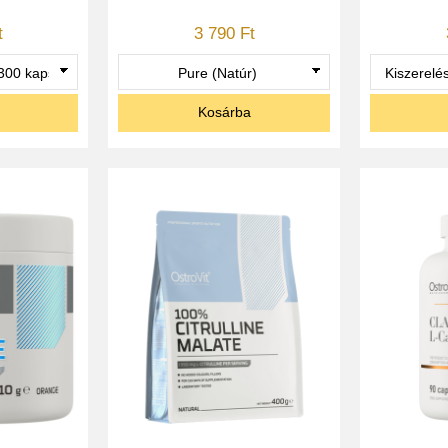
t
3 790 Ft
Kosárba