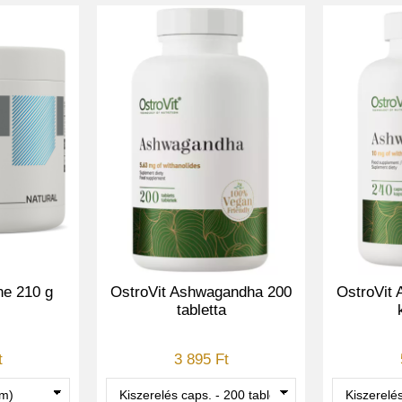
ne 210 g
OstroVit Ashwagandha 200
OstroVit
tabletta
t
3 895 Ft