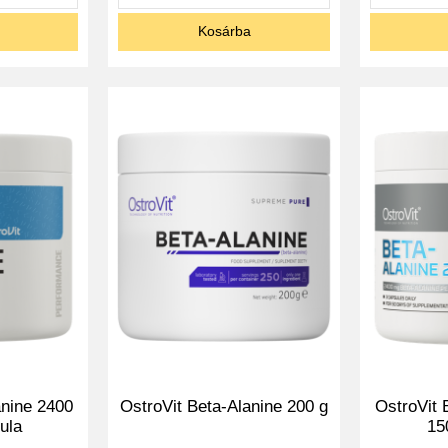
Kosárba
anine 2400
OstroVit Beta-Alanine 200 g
OstroVit 
ula
15