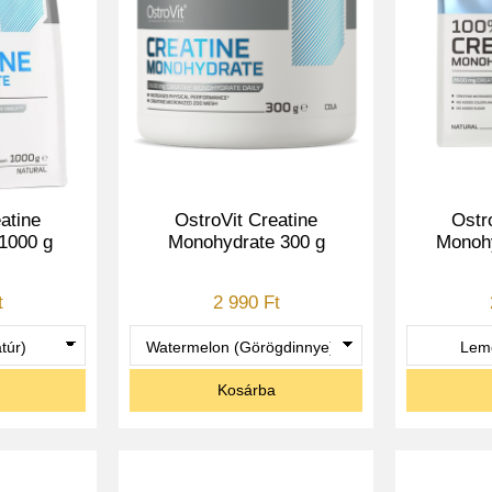
atine
OstroVit Creatine
Ostr
1000 g
Monohydrate 300 g
Monohy
t
2 990 Ft
Kosárba