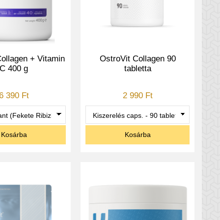
Collagen + Vitamin
OstroVit Collagen 90
C 400 g
tabletta
6 390 Ft
2 990 Ft
Kosárba
Kosárba