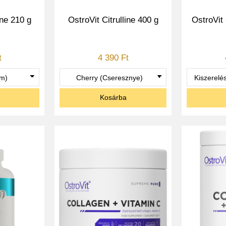
ine 210 g
OstroVit Citrulline 400 g
OstroVit
t
4 390 Ft
Kosárba