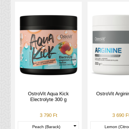
OstroVit Aqua Kick
OstroVit Argini
Electrolyte 300 g
3 790 Ft
3 690 F