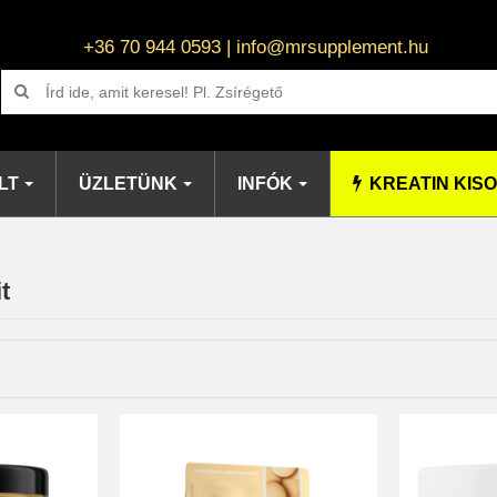
+36 70 944 0593 | info@mrsupplement.hu
LT
ÜZLETÜNK
INFÓK
KREATIN KIS
t