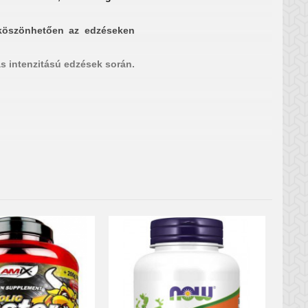
 köszönhetően az edzéseken
as intenzitású edzések során.