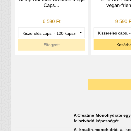
vegan-frien
Caps...
9 590 F
6 590 Ft
Kosárb
Elfogyott
A Creatine Monohydrate egy u
felszívódó képességét.
A kreatin-monohidrát a kr