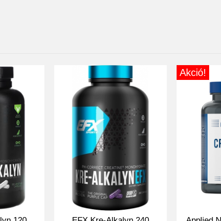
Akció!
lyn 120
EFX Kre-Alkalyn 240
Applied N