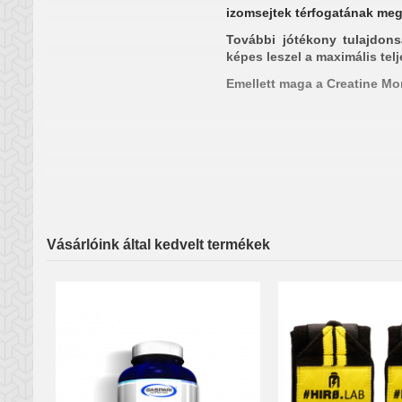
izomsejtek térfogatának meg
További jótékony tulajdon
képes leszel a maximális telj
Emellett maga a Creatine Mon
A Creatine Monohydrate és e
Vásárlóink által kedvelt termékek
Ultra mikronizált kreati
Támogatja az izomtömeg
Támogatja a fizikai és er