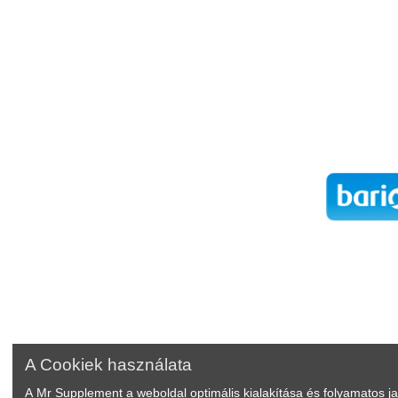
A Cookiek használata
A Mr Supplement a weboldal optimális kialakítása és folyamatos j