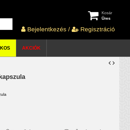
Kosár
Üres
Bejelentkezés
/
Regisztráció
OKOS
AKCIÓK
kapszula
zula