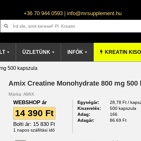
+36 70 944 0593 | info@mrsupplement.hu
LT
ÜZLETÜNK
INFÓK
KREATIN KIS
 mg 500 kapszula
Amix Creatine Monohydrate 800 mg 500 
Márka:
AMIX
WEBSHOP ár
Egységár:
28,78 Ft / kaps
Kiszerelés:
500 kapszula
14 390 Ft
Adag:
166
Adagár:
86.69 Ft
Bolti ár:
15 830 Ft
1 napos szállítási idő