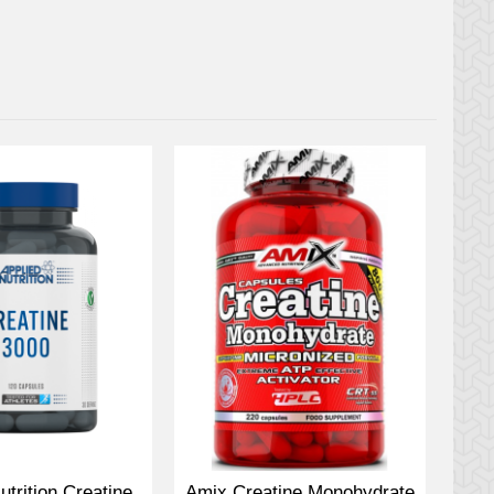
utrition Creatine
Amix Creatine Monohydrate