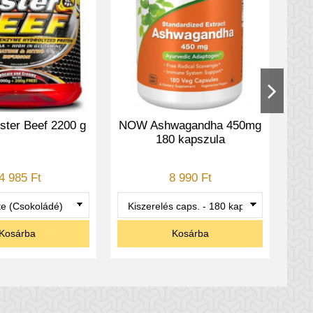
ter Beef 2200 g
NOW Ashwagandha 450mg
Ami
erhelés előtt.
180 kapszula
4 985 Ft
8 990 Ft
alizálása érdekében.
Kosárba
Kosárba