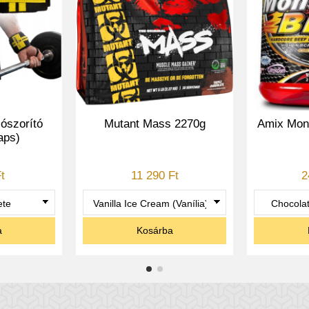
t!
ószorító
Mutant Mass 2270g
Amix Mons
-monohidrát kapszulát naponta körülbelül 30-60 perccel a fizikai t
aps)
 étkezés után a nap folyamán
vizet a termékhez. (ideálisan egyszerű szénhidráttal is)
t
11 290 Ft
2
knak naponta legalább 3 liter vizet kell inniuk a hidratáció maxim
a
Kosárba