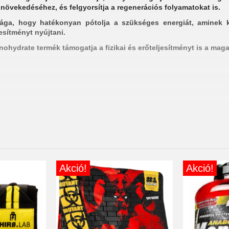
növekedéséhez, és felgyorsítja a regenerációs folyamatokat is.
sága, hogy hatékonyan pótolja a szükséges energiát, aminek
esítményt nyújtani.
ohydrate termék támogatja a fizikai és erőteljesítményt is a mag
lőnyei:
n-monohidrát!
Akció!
Akció!
 növekedését!
őteljesítményt!