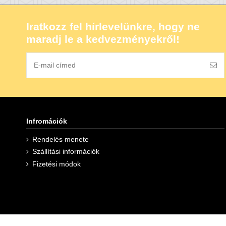
Iratkozz fel hírlevelünkre, hogy ne
maradj le a kedvezményekről!
Infromációk
Rendelés menete
Szállítási információk
Fizetési módok