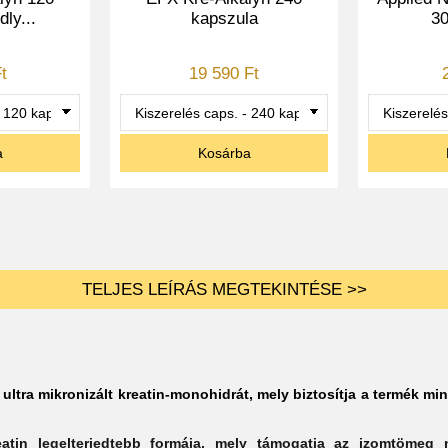
dly...
kapszula
30
t
19 590 Ft
a
Kosárba
TELJES LEÍRÁS MEGTEKINTÉSE >>
ltra mikronizált kreatin-monohidrát, mely biztosítja a termék min
eatin legelterjedtebb formája, mely támogatja az izomtömeg 