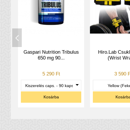
Támogatja a regeneráció
Javasolt adagolás:
Gaspari Nutrition Tribulus
Hiro.Lab Csukl
Vegyen be 3 kapszula kreatin
650 mg 90...
(Wrist Wr
Esetleg egy második adagot
Fontos, hogy igyál elegendő 
5 290 Ft
3 590 F
A kreatint használó sportoló
Kosárba
Kosárb
Összetétele: