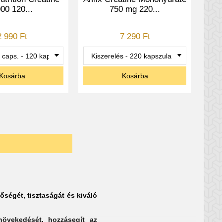
00 120...
750 mg 220...
2 990 Ft
7 290 Ft
Kosárba
Kosárba
őségét, tisztaságát és kiváló
növekedését, hozzásegít az