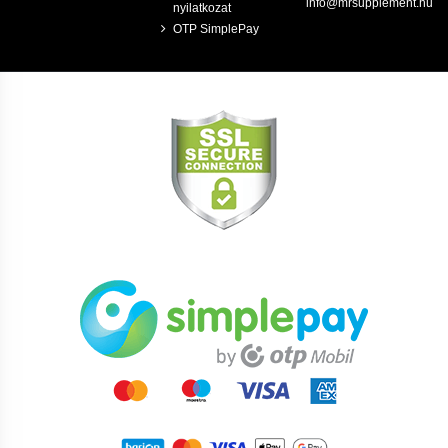
info@mrsupplement.hu
nyilatkozat
OTP SimplePay