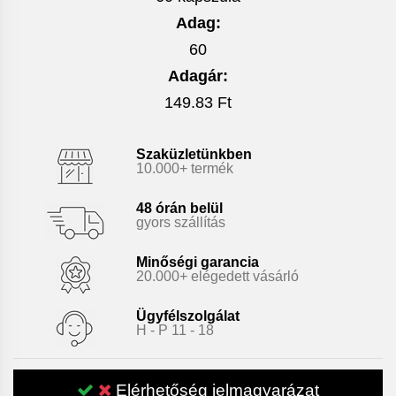
Adag:
60
Adagár:
149.83 Ft
Szaküzletünkben
10.000+ termék
48 órán belül
gyors szállítás
Minőségi garancia
20.000+ elégedett vásárló
Ügyfélszolgálat
H - P 11 - 18
Elérhetőség jelmagyarázat