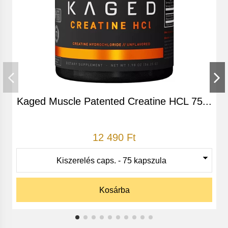
Csak egy tabletta, az igazi underground zsírpusztítás.
Összetétele:
Kaged Muscle Patented Creatine HCL 75...
12 490 Ft
Figyelem!! Ha terhes, szoptat vagy bármilyen
betegséget diagnosztizáltak önnél, minden esetben
kérje ki kezelőorvosa, egészségügyi tanácsadója
véleményét mielőtt bármilyen táplálékkiegészítőt
vásárolna.
Kosárba
Az általunk forgalmazott termékek nem alkalmasak
betegségek kezelésére és nem helyettesítik a helyes és
kellő mennyiségű étrendet!