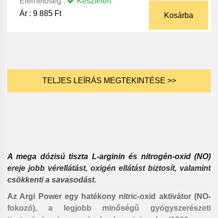
Elérhetőség :
Készleten
Ár :
9 885 Ft
Kosárba
TELJES LEÍRÁS MEGTEKINTÉSE >>
A mega dózisú tiszta L-arginin és nitrogén-oxid (NO)
ereje jobb vérellátást, oxigén ellátást biztosít, valamint
csökkenti a savasodást.
Az Argi Power egy hatékony nitric-oxid aktivátor (NO-
fokozó), a legjobb minőségű gyógyszerészeti