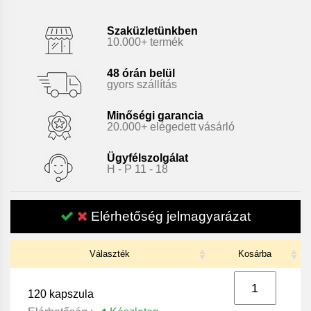
Szaküzletünkben
10.000+ termék
48 órán belül
gyors szállítás
Minőségi garancia
20.000+ elégedett vásárló
Ügyfélszolgálat
H - P 11 - 18
Elérhetőség jelmagyarázat
Választék
Kosárba
120 kapszula