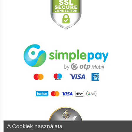
vegyületeket, így „kitakarítja” az izomzatból a káros
bomlástermékeket. Illetve a fokozott izommunka során
keletkező savas melléktermékek is hatékonyabban
távoznak a felgyorsult vérkeringéssel, így a „tisztább”
izomzat még hatékonyabban képes regenerálódni,
tehát jobban fejlődik és hamarabb lesz újra terhelhető!
- férfiaknál fokozza tesztoszteron hormon
termelődését, így javítja a spermaállományt, illetve
szexuális aktus során a vérbőség fokozásával
nagymértékben javítja a merevedés mértékét és
időtartamát! Az eredmény nagyobb, keményebb és
kitartóbb „akarat”!
- fokozza az izomzat kreatin szintjét, így tovább fokozza
az izomsejtek növekedési faktorát!
A Cookiek használata