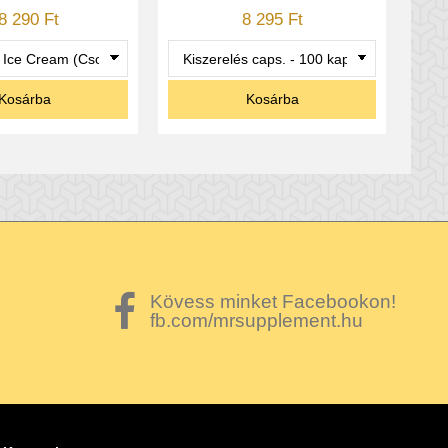
8 290 Ft
8 295 Ft
Kosárba
Kosárba
Kövess minket Facebookon!
fb.com/mrsupplement.hu
ahhoz, hogy tökéletesen az