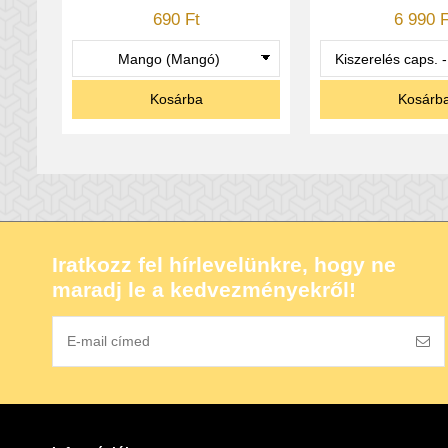
690 Ft
6 990 F
5500 mg béta-alanin a m
Kosárba
Kosárb
4000 mg arginin AKG a f
500 mg L-torozin az agy-
350 mg koffein a fókusz
Iratkozz fel hírlevelünkre, hogy ne
maradj le a kedvezményekről!
B3 vitamin és 3 növényi 
Dorian Yates szavai a termék
„Az új Blood and Guts for
edzésre hangolódjuk és felké