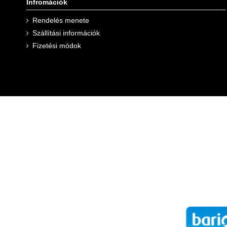
Infromációk
Rendelés menete
Szállítási információk
Felhasználási javaslat:
Fizetési módok
Kezdők számára: először keve
Haladók számára: keverj össz
Mikor fogyasszuk?
Edzés előtt 15 perccel fogya
Futás, vagy kerékpározás es
Összetétele: