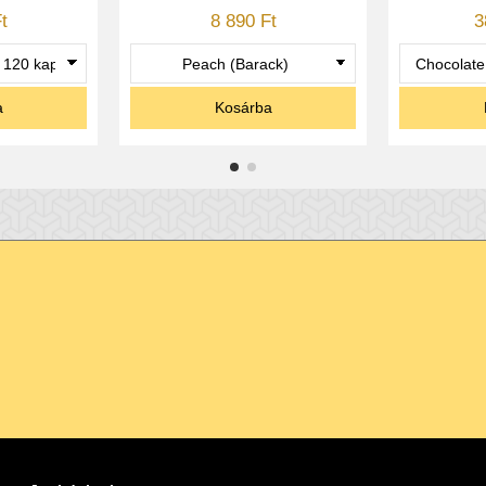
t
8 890 Ft
3
eghosszabbított izom teherbírásért.
a
Kosárba
okozott erő érdekében.
izom kapcsolat erősítésére.
 növelésére.
kivonat a fáradhatatlan energiáért és a fáradtság csökkentéséért.
ről:
mula összeolvaszt minden olyan összetevőt, mely szükséges 
szítsük testünk és elménk az intenzív edzésre.