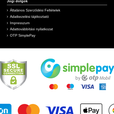
Jogi dolgok
Általános Szerződési Feltételek
Adatkezelési tájékoztató
Impresszum
rj össze 1 púpozott kanál port 250 ml vízzel, hogy megismerkedj 
Adattovábbítási nyilatkozat
OTP SimplePay
e 2 púpozott kanál port 250-350 ml vízzel.
sszuk el a terméket az optimális hatás érdekében.
etén nem szükséges befejezni a termék fogyasztását az edzés me