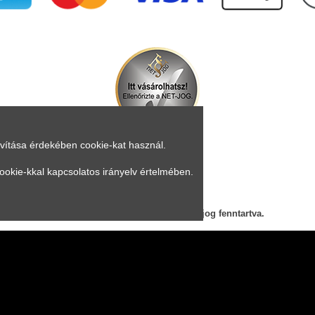
avítása érdekében cookie-kat használ.
ookie-kkal kapcsolatos irányelv értelmében.
Árukereső.hu
© 2023 mrsupplement.hu, Minden jog fenntartva.