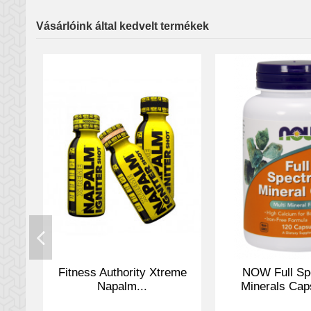
Vásárlóink által kedvelt termékek
Dorian Yates Blood and Gut
stimulánsok gyors infúziója
mivel a guarana mag kivonat, 
Már bemelegítés közben meg
egyes izomrostot stimulál. 
izomzatban, ami meghosszabbí
Szerezd meg a továbbfejles
vitamin tartalommal a magasa
Kapd el az érzést a test és a
Főbb jellemzők:
Fitness Authority Xtreme
NOW Full Sp
Napalm...
Minerals Caps
6000 mg citrullin malát 