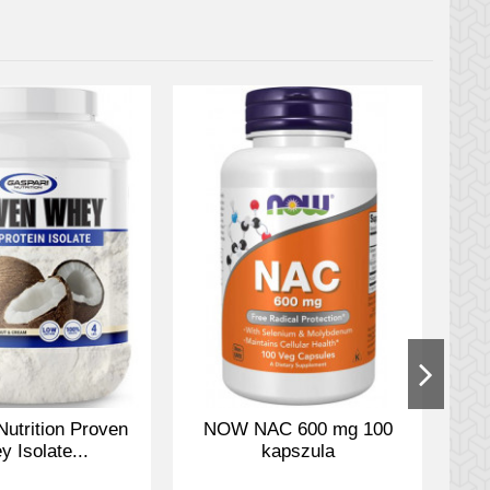
anatától elindul a mentális
ncentráció jelentősen javul,
 állapotot.
ulláma érkezik, mely minden
meli a véráramlást a dolgozó
ános erőszínt.
ég növeléséért, valamint B3
or.
Nutrition Proven
NOW NAC 600 mg 100
 Isolate...
kapszula