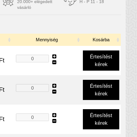
20.000+ elégedett
H - P 11 - 18
vásárló
Mennyiség
Kosárba
Értesítést
Ft
kérek
Értesítést
Ft
kérek
Értesítést
Ft
kérek