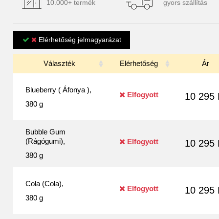
10.000+ termék
gyors szállítás
Elérhetőség jelmagyarázat
Választék
Elérhetőség
Ár
Blueberry ( Áfonya ),
Elfogyott
10 295 
380 g
Bubble Gum
(Rágógumi),
Elfogyott
10 295 
380 g
Cola (Cola),
Elfogyott
10 295 
380 g