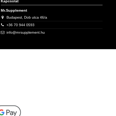
Kapcsolat
Mr.Supplement
Budapest, Dob utca 46/a
+36 70 944 0593
a termék intenzív hatásával.
info@mrsupplement.hu
gkezdése előtt.