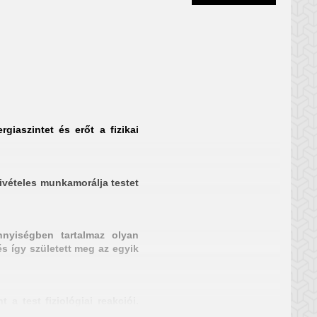
iaszintet és erőt a fizikai
ivételes munkamorálja testet
nyiségben tartalmaz olyan
s így született meg az egyik
a test fiziológiai reakciói.
, az izom kevésbé fejlődik.