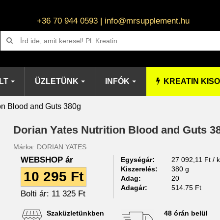
+36 70 944 0593 | info@mrsupplement.hu
LT
ÜZLETÜNK
INFÓK
KREATIN KIS
ion Blood and Guts 380g
Dorian Yates Nutrition Blood and Guts 3
Márka:
DORIAN YATES
WEBSHOP ár
Egységár:
27 092,11 Ft / 
Kiszerelés:
380 g
10 295 Ft
Adag:
20
Adagár:
514.75 Ft
Bolti ár:
11 325 Ft
Szaküzletünkben
48 órán belül