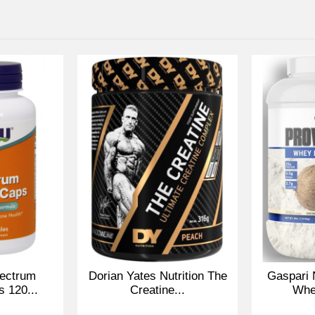
s terméke az intenzitás fokozására hivatott. Az első adag pill
, mely belobbantja a neurotranszmittereket. A figyelem és a ko
a koffein, az L-tirozin és a zöld tea kivonat felturbózza a szellemi
érkezik a ”csőlátás” az edzéshez, majd a hatóanyagok újabb h
A ctirullin-malát, a béta-alanin és az arginin AKG kombináció e
tja a célzott izom állóképességét, és komoly lökést kap az által
ztett formulát megemelt béta alanin tartalommal az állóképess
bb energiaellátottságért. Létrehoztuk a terméket, most rajtad a s
z elme feltüzelésével!
ectrum
Dorian Yates Nutrition The
Gaspari 
 120...
Creatine...
Whey
a robbanásszerű izom durranásért, és jobb teljesítményért.