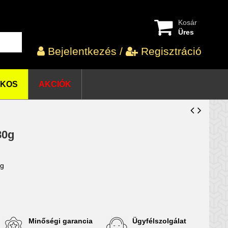
Kosár
Üres
Bejelentkezés
/
Regisztráció
OKOS
AKCIÓK
80g
kg
Minőségi garancia
Ügyfélszolgálat