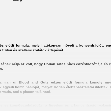
 előtti formula, mely hatékonyan növeli a koncentrációt, energ
a fizikai és szellemi korlátok átlépését.
nak célja az volt, hogy Dorian Yates híres edzésfilozófiája és k
n.
almian új Blood and Guts edzés előtti formula komoly men
gyedi kombinációját, melyet Dorian élettapasztalatai ihlettek, é
ormula, ami a piacon található.
teljes izomösszehúzódás, a figyelem és a koncentráció, valamint 
a kellő intenzitással edz, így az izomnövekedés kevésbé hatékony