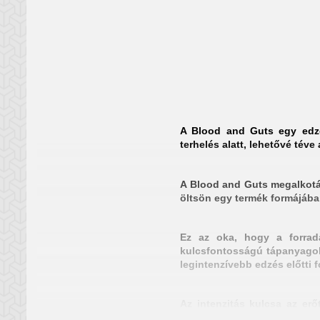
A Blood and Guts egy edzés
terhelés alatt, lehetővé téve 
A Blood and Guts megalkotásá
öltsön egy termék formájába
Ez az oka, hogy a forrad
kulcsfontosságú tápanyagok e
legintenzívebb edzés előtti f
Az intenzitás kulcsa az erő
Sajnos a legtöbb ember nem 