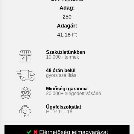
Adag:
250
Adagár:
41.18 Ft
Szaküzletünkben
10.000+ termék
48 órán belül
gyors szállítás
Minőségi garancia
20.000+ elégedett vásárló
Ügyfélszolgálat
H - P 11 - 18
Elérhetőség jelmagyarázat