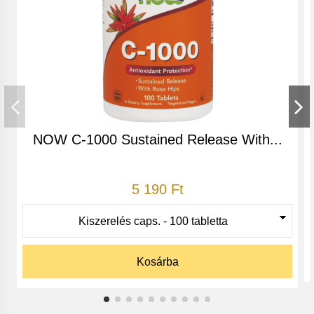
1000 mg C-vitamin, bioflavonoiddal és rutinnal
A C-vitamin vízben oldódó, nagyhatású
antioxidáns.
NOW C-1000 Sustained Release With...
A C- vitamin az emberi szervezet ellenálló-képességét
erősítő szerepe közismert.
A bioflavonidok és a rutin erős atioxidáns
5 190 Ft
tulajdonságokkal rendelkeznek és emellett segítik a C
vitamin felszívódását és megkötését az emberi
szervezetben.*
Kosárba
Tudományos bizonyítékok vannak arra vonatkozóan,
hogy a C vitamimn megvédi a sejteket erős antioxidáns
hatásának köszönhetően, így gátolja a szabad gyökök