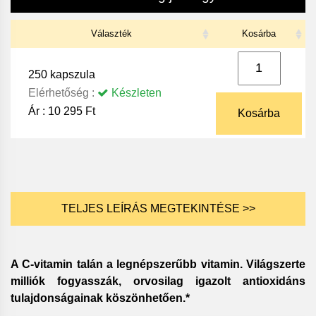
Választék
Kosárba
250 kapszula
Elérhetőség :
Készleten
Ár :
10 295 Ft
Kosárba
TELJES LEÍRÁS MEGTEKINTÉSE >>
A C-vitamin talán a legnépszerűbb vitamin. Világszerte
milliók fogyasszák, orvosilag igazolt antioxidáns
tulajdonságainak köszönhetően.*