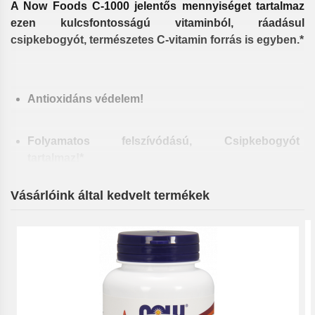
A Now Foods C-1000 jelentős mennyiséget tartalmaz
ezen kulcsfontosságú vitaminból, ráadásul
csipkebogyót, természetes C-vitamin forrás is egyben.*
Antioxidáns védelem!
Folyamatos felszívódású, Csipkebogyót
tartalmaz!*
Vásárlóink által kedvelt termékek
Erősíti a vérereket.*
Megkönnyíti a vas felszívódását.*
Gyorsítja a műtét utáni gyógyulást.*