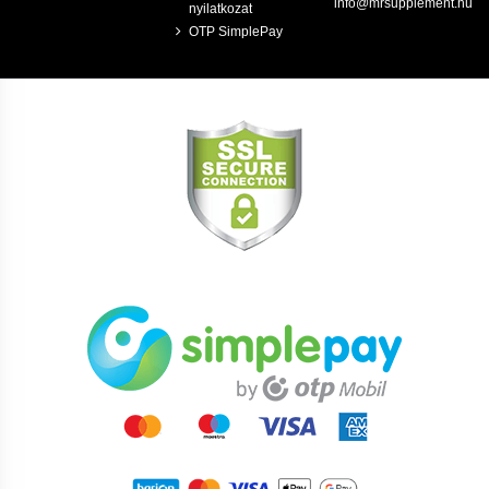
info@mrsupplement.hu
nyilatkozat
OTP SimplePay
Felhasználási javaslat:
Fogyassz 1 kapszula VITAMIN-C-t étkezés után.
Összetétel: