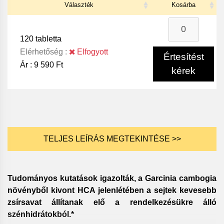
Választék
Kosárba
120 tabletta
Elérhetőség :
Elfogyott
Értesítést
Ár :
9 590 Ft
kérek
TELJES LEÍRÁS MEGTEKINTÉSE >>
Tudományos kutatások igazolták, a Garcinia cambogia
növényből kivont HCA jelenlétében a sejtek kevesebb
zsírsavat állítanak elő a rendelkezésükre álló
szénhidrátokból.*