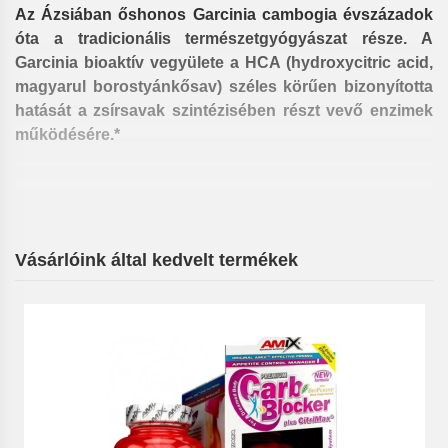
Az Ázsiában őshonos Garcinia cambogia évszázadok
óta a tradicionális természetgyógyászat része. A
Garcinia bioaktív vegyülete a HCA (hydroxycitric acid,
magyarul borostyánkősav) széles körűen bizonyította
hatását a zsírsavak szintézisében részt vevő enzimek
működésére.*
Hogyan segíti a fogyást?
Vásárlóink által kedvelt termékek
Az elhízás energiatöbblet eredménye, azaz több
kalóriát veszünk magunkhoz, mint amennyit egy nap
során felhasználunk.*
A Garcinia cambogia megakadályozza a fel nem
használt energia zsírrá raktározását, ezt egy speciális
enzim blokkolásával éri el. Nemcsak a zsírraktározást
gátolja, hanem az éhségérzetet is szabályozza. Sokan
az állandóan kínzó korgó gyomor, illetve a teltségérzet