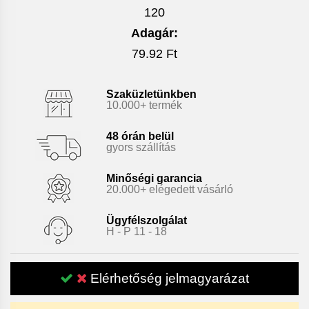
120
Adagár:
79.92 Ft
Szaküzletünkben
10.000+ termék
48 órán belül
gyors szállítás
Minőségi garancia
20.000+ elégedett vásárló
Ügyfélszolgálat
H - P 11 - 18
Elérhetőség jelmagyarázat