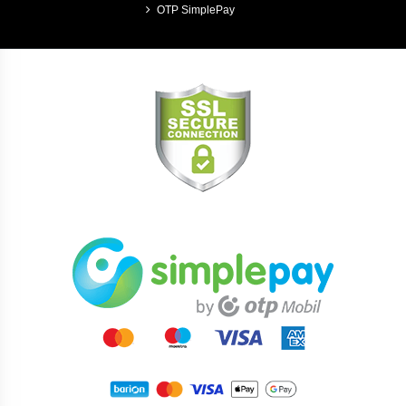
OTP SimplePay
Kérem vegye figyelembe: az eredmény nem garantált
és egyénenként eltérhet! *