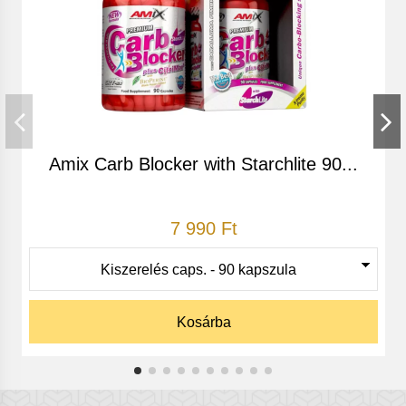
hiánya miatt vesznek magukhoz jóval több kalóriát a
kelleténél. Ha helyreáll a szervezet természetes
egyensúlya, akkor észrevétlenül beáll a szükséges
napi kalóriafogyasztás, ezáltal pedig megszűnnek a
súlyproblémák.*
Amix Carb Blocker with Starchlite 90...
Adagolás:
1 tabletta ajánlott étkezés előtt, napi 1-3 alkalommal
7 990 Ft
Összetétel:
Kosárba