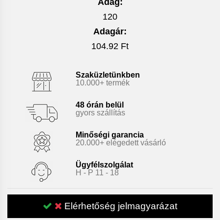
Adag:
120
Adagár:
104.92 Ft
Szaküzletünkben
10.000+ termék
48 órán belül
gyors szállítás
Minőségi garancia
20.000+ elégedett vásárló
Ügyfélszolgálat
H - P 11 - 18
Elérhetőség jelmagyarázat