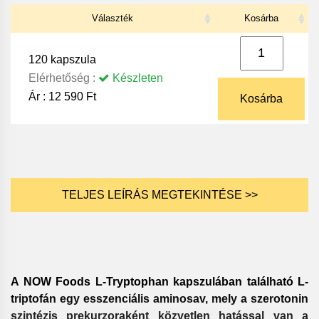
Választék
Kosárba
120 kapszula
Elérhetőség :
Készleten
Ár :
12 590 Ft
Kosárba
TELJES LEÍRÁS MEGTEKINTÉSE >>
A NOW Foods L-Tryptophan kapszulában található L-
triptofán egy esszenciális aminosav, mely a szerotonin
szintézis prekurzoraként közvetlen hatással van a