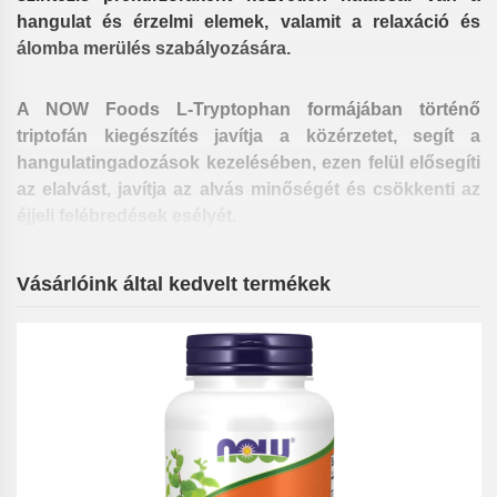
hangulat és érzelmi elemek, valamit a relaxáció és
álomba merülés szabályozására.
A NOW Foods L-Tryptophan formájában történő
triptofán kiegészítés javítja a közérzetet, segít a
hangulatingadozások kezelésében, ezen felül elősegíti
az elalvást, javítja az alvás minőségét és csökkenti az
éjjeli felébredések esélyét.
Vásárlóink által kedvelt termékek
Javasolt használat: Vegyen be 1-2 kapszulát napi 2-3
alkalommal éhgyomorra szétrágás nélkül, folyadékkal
lenyelve, az utolsó adagot lefekvés előtt vagy az
orvosa utasítása szerint.
Összetétele: