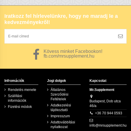
Kérem vegye figyelembe: az eredmény nem garantált
és egyénenként eltérhet! *
Iratkozz fel hírlevelünkre, hogy ne maradj le a
kedvezményekről!
Kövess minket Facebookon!
fb.com/mrsupplement.hu
Infromációk
Jogi dolgok
Kapcsolat
Rendelés menete
Általános
Mr.Supplement
Szerződési
Szállítási
Feltételek
információk
Budapest, Dob utca
Adatkezelési
46/a
Fizetési módok
tájékoztató
+36 70 944 0593
Impresszum
Adattovábbítási
info@mrsupplement.hu
nyilatkozat