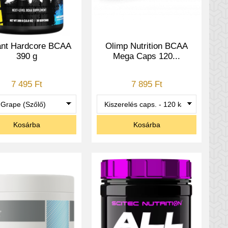
ant Hardcore BCAA
Olimp Nutrition BCAA
390 g
Mega Caps 120...
7 495 Ft
7 895 Ft
Kosárba
Kosárba