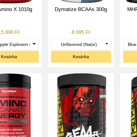
mino X 1010g
Dymatize BCAAs 300g
MHP
15 890 Ft
8 695 Ft
Kosárba
Kosárba