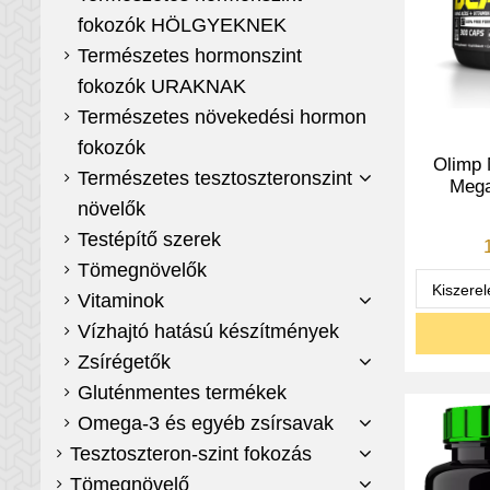
fokozók HÖLGYEKNEK
Természetes hormonszint
fokozók URAKNAK
Természetes növekedési hormon
fokozók
Olimp 
Természetes tesztoszteronszint
Mega
növelők
Testépítő szerek
Tömegnövelők
Vitaminok
Vízhajtó hatású készítmények
Zsírégetők
Gluténmentes termékek
Omega-3 és egyéb zsírsavak
Tesztoszteron-szint fokozás
Tömegnövelő