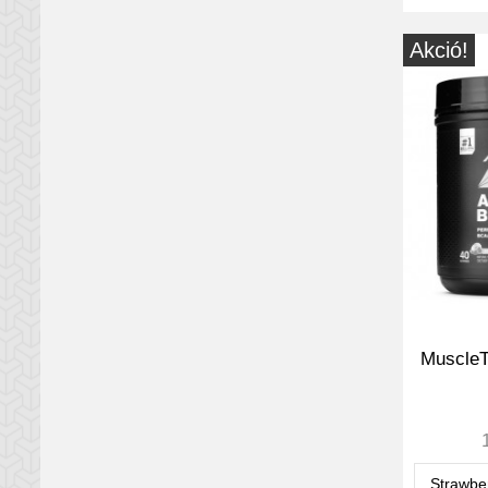
Akció!
MuscleT