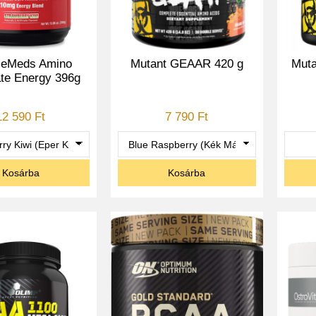
leMeds Amino
Mutant GEAAR 420 g
Mut
te Energy 396g
12 590 Ft
7 790 Ft
Kosárba
Kosárba