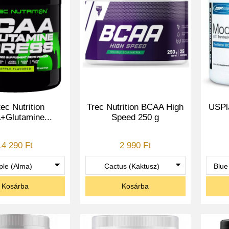
tec Nutrition
Trec Nutrition BCAA High
USPl
Glutamine...
Speed 250 g
14 290 Ft
2 990 Ft
Kosárba
Kosárba