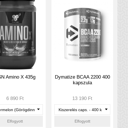
N Amino X 435g
Dymatize BCAA 2200 400
kapszula
6 890 Ft
13 190 Ft
Elfogyott
Elfogyott