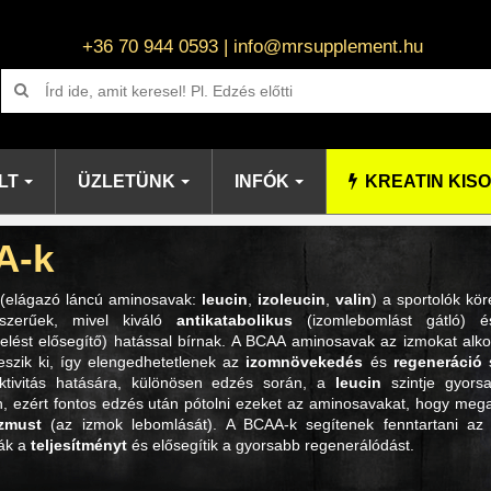
+36 70 944 0593 | info@mrsupplement.hu
LT
ÜZLETÜNK
INFÓK
KREATIN KIS
A-k
(elágazó láncú aminosavak:
leucin
,
izoleucin
,
valin
) a sportolók kö
szerűek, mivel kiváló
antikatabolikus
(izomlebomlást gátló)
elést elősegítő) hatással bírnak. A BCAA aminosavak az izmokat alk
eszik ki, így elengedhetetlenek az
izomnövekedés
és
regeneráció
s
aktivitás hatására, különösen edzés során, a
leucin
szintje gyors
, ezért fontos edzés után pótolni ezeket az aminosavakat, hogy meg
izmust
(az izmok lebomlását). A BCAA-k segítenek fenntartani a
ák a
teljesítményt
és elősegítik a gyorsabb regenerálódást.