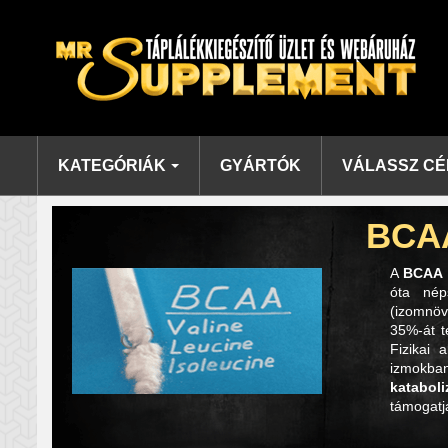
KATEGÓRIÁK
GYÁRTÓK
VÁLASSZ CÉ
BCA
A
BCAA
óta nép
(izomnöv
35%-át t
Fizikai 
izmokban
katabol
támogatj