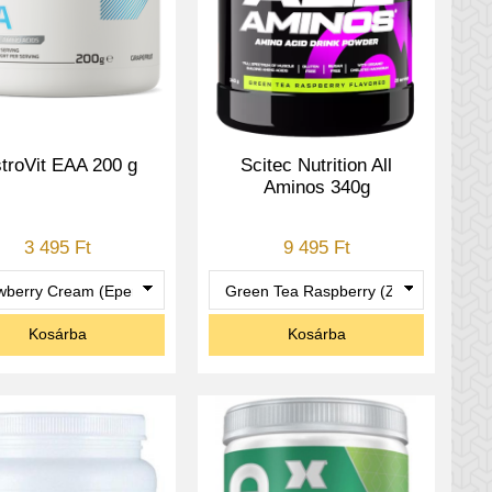
troVit EAA 200 g
Scitec Nutrition All
Aminos 340g
3 495 Ft
9 495 Ft
Kosárba
Kosárba