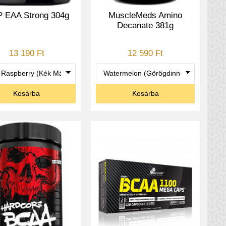
 EAA Strong 304g
MuscleMeds Amino
Decanate 381g
13 190 Ft
12 590 Ft
Kosárba
Kosárba