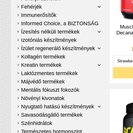
Fehérjék
Immunerősítők
Informed Choice, a BIZTONSÁG
Musc
Ízesítés nélküli termékek
Decana
Izotóniás készítmények
Ízület regeneráló készítmények
Kollagén termékek
Kreatin termékek
Laktózmentes termékek
Májvédő termékek
Mentális fókuszt fokozók
Növényi kivonatok
Nyugtató hatású készítmények
Savasodásgátló termékek
Szénhidrátok
Természetes hormonszint