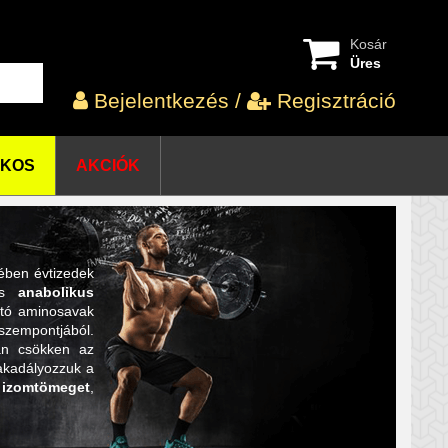
Kosár
Üres
Bejelentkezés
/
Regisztráció
OKOS
AKCIÓK
rében évtizedek
 és
anabolikus
otó aminosavak
zempontjából.
an csökken az
akadályozzuk a
z
izomtömeget
,