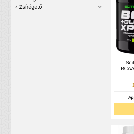
Zsírégető
Sci
BCAA+