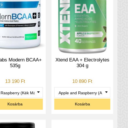
abs Modern BCAA+
Xtend EAA + Electrolytes
535g
304 g
13 190 Ft
10 890 Ft
Kosárba
Kosárba