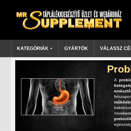
KATEGÓRIÁK
GYÁRTÓK
VÁLASSZ CÉ
Prob
A
probi
betegsé
emésztő
felszap
működés
baktér
növeked
prebiot
egészség