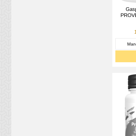
Gasp
PROVE