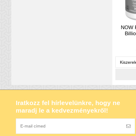
NOW P
Billi
Iratkozz fel hírlevelünkre, hogy ne
maradj le a kedvezményekről!