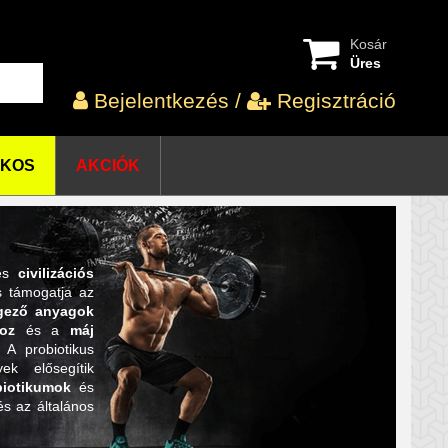
Kosár
Üres
Bejelentkezés
/
Regisztráció
OKOS
AKCIÓK
és
civilizációs
 támogatja az
gező anyagok
oz
és a
máj
 A probiotikus
ek elősegítik
biotikumok
és
s az általános