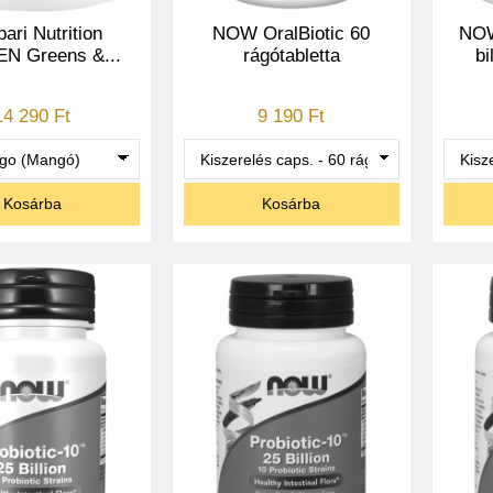
ari Nutrition
NOW OralBiotic 60
NOW
N Greens &...
rágótabletta
bi
14 290 Ft
9 190 Ft
Kosárba
Kosárba