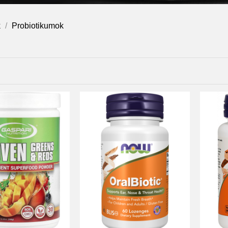
k
Probiotikumok