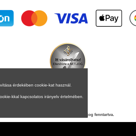
avítása érdekében cookie-kat használ.
ookie-kkal kapcsolatos irányelv értelmében.
Árukereső.hu
© 2023 mrsupplement.hu, Minden jog fenntartva.