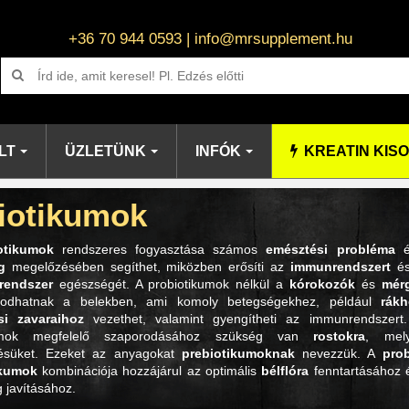
+36 70 944 0593 | info@mrsupplement.hu
LT
ÜZLETÜNK
INFÓK
KREATIN KIS
iotikumok
otikumok
rendszeres fogyasztása számos
emésztési probléma
g
megelőzésében segíthet, miközben erősíti az
immunrendszert
és
rendszer
egészségét. A probiotikumok nélkül a
kórokozók
és
mér
orodhatnak a belekben, ami komoly betegségekhez, például
rákh
i zavaraihoz
vezethet, valamint gyengítheti az immunrendszert.
iumok megfelelő szaporodásához szükség van
rostokra
, mely
ésüket. Ezeket az anyagokat
prebiotikumoknak
nevezzük. A
pro
ikumok
kombinációja hozzájárul az optimális
bélflóra
fenntartásához é
 javításához.