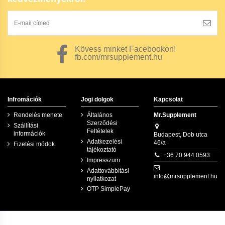
Kövess minket Facebookon!
fb.com/mrsupplement.hu
Infromációk
Jogi dolgok
Kapcsolat
Rendelés menete
Általános
Mr.Supplement
Szerződési
Szállítási
Feltételek
információk
Budapest, Dob utca
Adatkezelési
46/a
Fizetési módok
tájékoztató
+36 70 944 0593
Impresszum
Adattovábbítási
info@mrsupplement.hu
nyilatkozat
OTP SimplePay