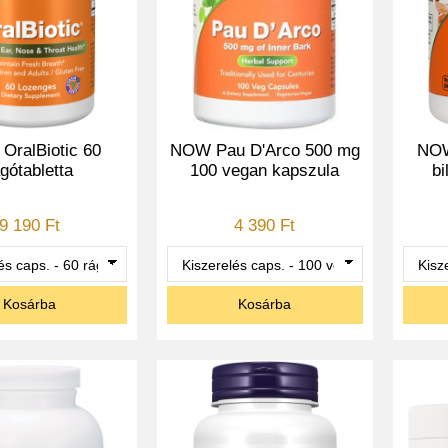
ralBiotic 60
NOW Pau D'Arco 500 mg
NOW
gótabletta
100 vegan kapszula
bi
9 190 Ft
4 390 Ft
Kosárba
Kosárba