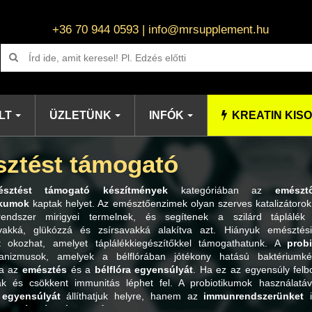
+36 70 944 0593 | info@mrsupplement.hu
LT
ÜZLETÜNK
INFÓK
KREATIN KIS
ztést támogató
észtést támogató készítmények
kategóriában az
emészt
ikumok
kaptak helyet. Az emésztőenzimek olyan szerves katalizátorok
rendszer mirigyei termelnek, és segítenek a szilárd táplálék 
vakká, glükózzá és zsírsavakká alakítva azt. Hiányuk emésztési
t okozhat, amelyet táplálékkiegészítőkkel támogathatunk. A
prob
ganizmusok, amelyek a bélflórában jótékony hatású baktériumk
va az
emésztés
és a
bélflóra egyensúlyát
. Ha ez az egyensúly felb
k és csökkent immunitás léphet fel. A probiotikumok használatá
 egyensúlyát
állíthatjuk helyre, hanem az
immunrendszerünket
i
el
emésztést támogató
készítményeinket!