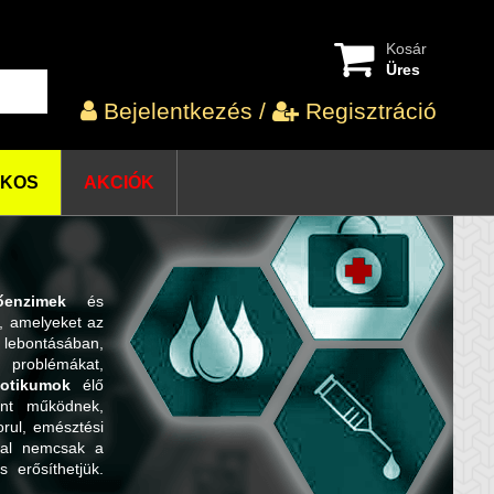
Kosár
Üres
Bejelentkezés
/
Regisztráció
OKOS
AKCIÓK
őenzimek
és
, amelyeket az
lebontásában,
 problémákat,
iotikumok
élő
ént működnek,
orul, emésztési
val nemcsak a
s erősíthetjük.