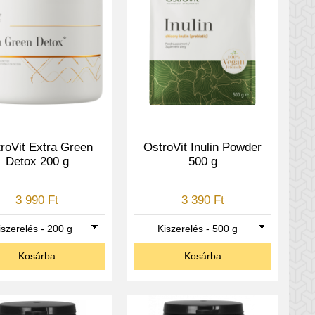
roVit Extra Green
OstroVit Inulin Powder
Detox 200 g
500 g
3 990 Ft
3 390 Ft
Kosárba
Kosárba