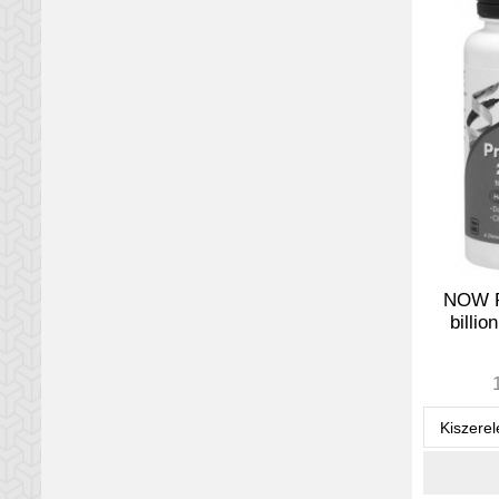
NOW P
billio