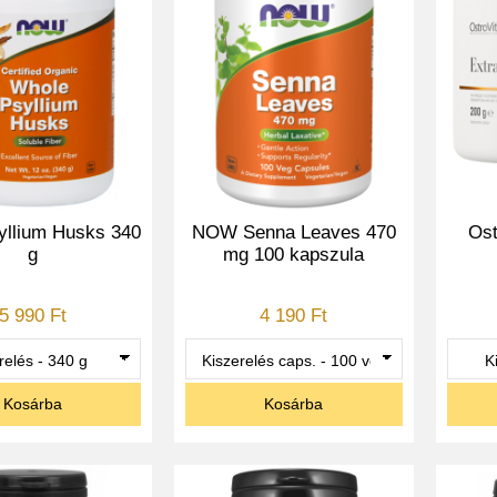
llium Husks 340
NOW Senna Leaves 470
Ost
g
mg 100 kapszula
5 990 Ft
4 190 Ft
Kosárba
Kosárba