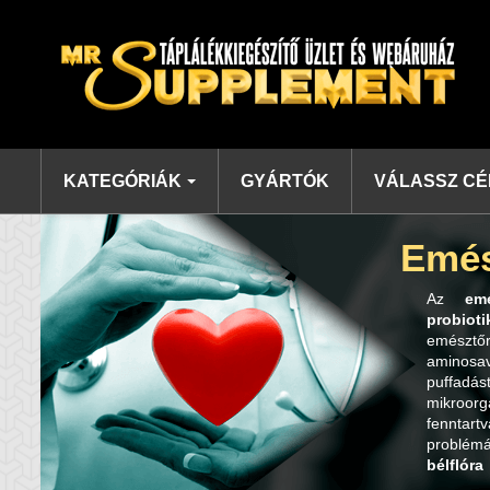
KATEGÓRIÁK
GYÁRTÓK
VÁLASSZ CÉ
Emés
Az
em
probiot
emésztő
aminosa
puffadás
mikroor
fenntart
problémá
bélflóra
Fedezd f