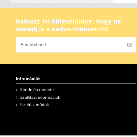
Iratkozz fel hírlevelünkre, hogy ne
maradj le a kedvezményekről!
Infromációk
Rendelés menete
Szállítási információk
Fizetési módok