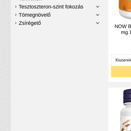
Tesztoszteron-szint fokozás
Tömegnövelő
Zsírégető
NOW Be
mg 1