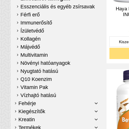
Esszenciális és egyéb zsírsavak
Haya 
Férfi erő
IN
Immunerősítő
Ízületvédő
Kollagén
Májvédő
Multivitamin
Növényi hatóanyagok
Nyugtató hatású
Q10 Koenzim
Vitamin Pak
Vízhajtó hatású
Fehérje
Kiegészítők
Kreatin
Termékek