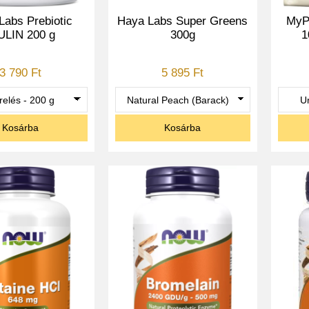
Labs Prebiotic
Haya Labs Super Greens
MyPr
ULIN 200 g
300g
1
3 790 Ft
5 895 Ft
Kosárba
Kosárba