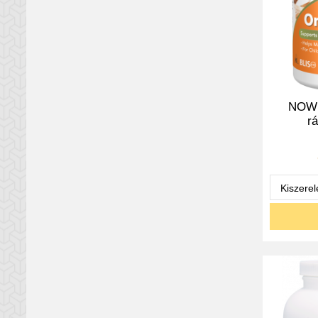
NOW O
rá