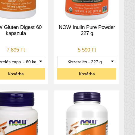
 Gluten Digest 60
NOW Inulin Pure Powder
kapszula
227 g
7 895 Ft
5 590 Ft
Kosárba
Kosárba