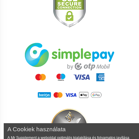
A Cookiek használata
A Mr Supplement a weboldal optimális kialakítása és folyamatos javítása