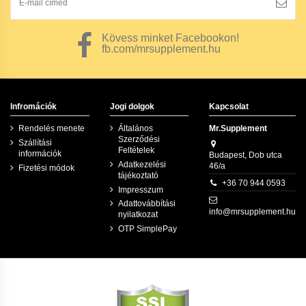
Kövess minket Facebookon!
fb.com/mrsupplement.hu
Infromációk
Jogi dolgok
Kapcsolat
Rendelés menete
Általános
Mr.Supplement
Szerződési
Szállítási
Feltételek
információk
Budapest, Dob utca
Adatkezelési
46/a
Fizetési módok
tájékoztató
+36 70 944 0593
Impresszum
Adattovábbítási
info@mrsupplement.hu
nyilatkozat
OTP SimplePay