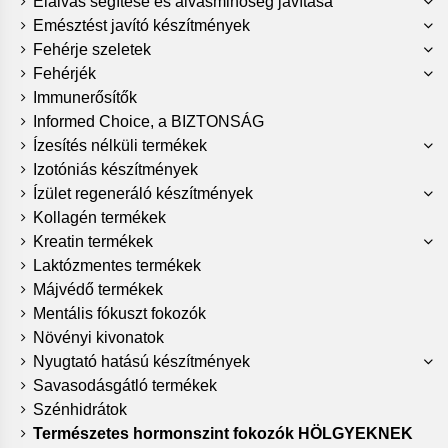
Elalvás segítése és alvásminőség javítása
Emésztést javító készítmények
Fehérje szeletek
Fehérjék
Immunerősítők
Informed Choice, a BIZTONSÁG
Ízesítés nélküli termékek
Izotóniás készítmények
Ízület regeneráló készítmények
Kollagén termékek
Kreatin termékek
Laktózmentes termékek
Májvédő termékek
Mentális fókuszt fokozók
Növényi kivonatok
Nyugtató hatású készítmények
Savasodásgátló termékek
Szénhidrátok
Természetes hormonszint fokozók HÖLGYEKNEK