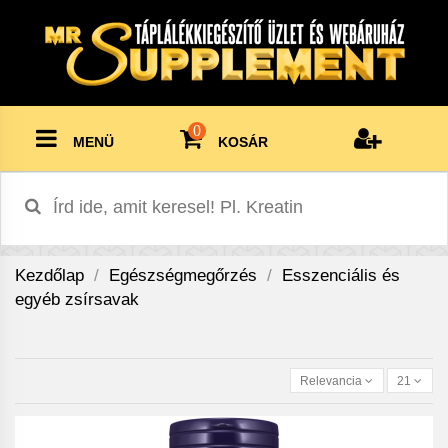
0
MENÜ
KOSÁR
Kezdőlap
Egészségmegőrzés
Esszenciális és
egyéb zsírsavak
Relevancia
21