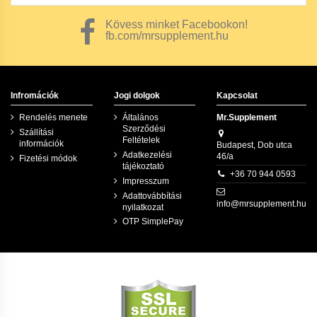
Kövess minket Facebookon!
fb.com/mrsupplement.hu
Infromációk
Jogi dolgok
Kapcsolat
Rendelés menete
Általános
Mr.Supplement
Szerződési
Szállítási
Feltételek
információk
Budapest, Dob utca
Adatkezelési
46/a
Fizetési módok
tájékoztató
+36 70 944 0593
Impresszum
Adattovábbítási
info@mrsupplement.hu
nyilatkozat
OTP SimplePay