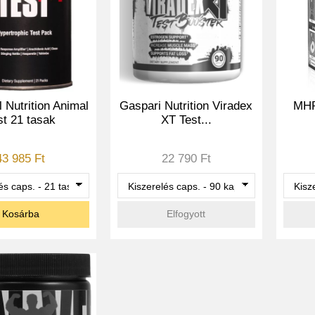
 Nutrition Animal
Gaspari Nutrition Viradex
MHP
st 21 tasak
XT Test...
43 985 Ft
22 790 Ft
Kosárba
Elfogyott