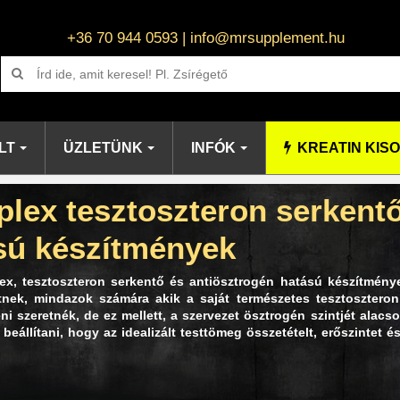
+36 70 944 0593 | info@mrsupplement.hu
LT
ÜZLETÜNK
INFÓK
KREATIN KIS
lex tesztoszteron serkentő
sú készítmények
ex, tesztoszteron serkentő és antiösztrogén hatású készítmény
etnek, mindazok számára akik a saját természetes tesztoszteron
ni szeretnék, de ez mellett, a szervezet ösztrogén szintjét alacs
 beállítani, hogy az idealizált testtömeg összetételt, erőszintet 