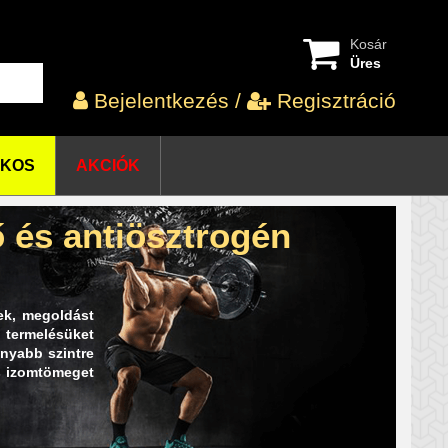
Kosár
Üres
Bejelentkezés
/
Regisztráció
OKOS
AKCIÓK
 és antiösztrogén
ek, megoldást
 termelésüket
onyabb szintre
és izomtömeget