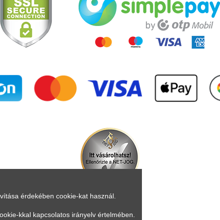
avítása érdekében cookie-kat használ.
ookie-kkal kapcsolatos irányelv értelmében.