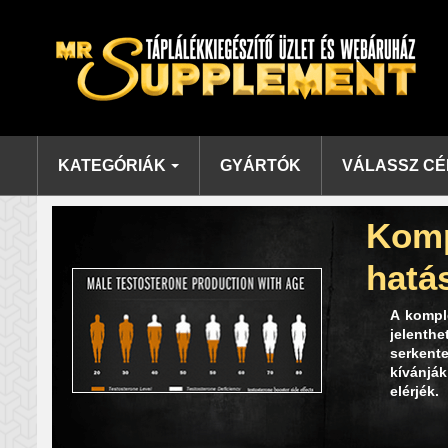
KATEGÓRIÁK
GYÁRTÓK
VÁLASSZ CÉ
Komp
hatá
A kompl
jelenth
serkente
kívánják
elérjék.