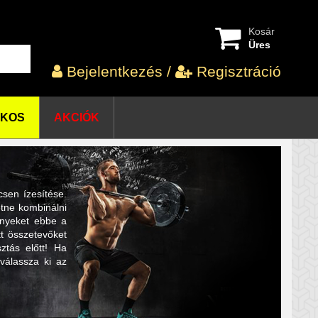
Kosár
Üres
Bejelentkezés
/
Regisztráció
OKOS
AKCIÓK
sen ízesítése.
etne kombinálni
ményeket ebbe a
t összetevőket
ztás előtt! Ha
 válassza ki az