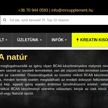
+36 70 944 0593 | info@mrsupplement.hu
LT
ÜZLETÜNK
INFÓK
KREATIN KIS
 natúr
megfogalmazódik az igény olyan BCAA készítményekre melynek ninc
em szereti az ízesített termékeket, van aki viszont több terméket szer
rüli az ízesítettet. Összeválogattuk az ízesítés nélküli BCAA készít
a, minden termék esetén megtalálható az eredeti dobozon feltüntetet
zó kép, egyedi igény esetén érdemes tanulmányozni ezeket, válas
 nélküli BCAA készítményt szeretne választani, kérjük az ízek közül
d vagy Natural opciót.