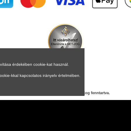
avítása érdekében cookie-kat használ.
ookie-kkal kapcsolatos irányelv értelmében.
Árukereső.hu
© 2023 mrsupplement.hu, Minden jog fenntartva.