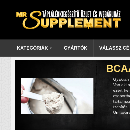
KATEGÓRIÁK
GYÁRTÓK
VÁLASSZ CÉ
BCAA
Gyakran 
Van aki n
ezért ke
csoportb
tartalma
ízesítés
Unflavore