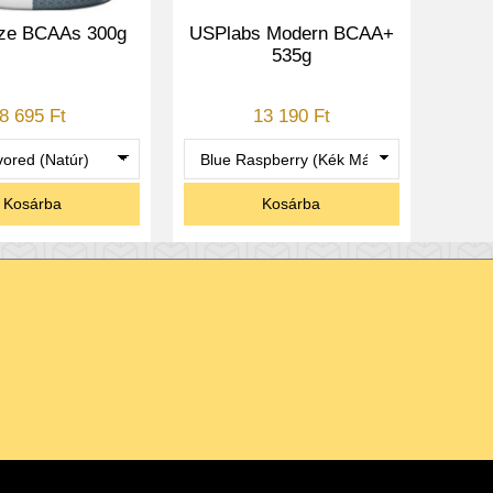
ze BCAAs 300g
USPlabs Modern BCAA+
535g
8 695 Ft
13 190 Ft
Kosárba
Kosárba