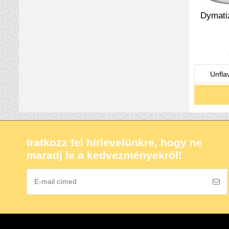
Dymati
Iratkozz fel hírlevelünkre, hogy ne
maradj le a kedvezményekről!