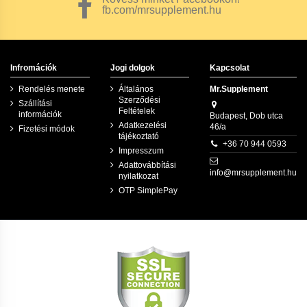
fb.com/mrsupplement.hu
Infromációk
Jogi dolgok
Kapcsolat
Rendelés menete
Általános
Mr.Supplement
Szerződési
Szállítási
Feltételek
információk
Budapest, Dob utca
Adatkezelési
46/a
Fizetési módok
tájékoztató
+36 70 944 0593
Impresszum
Adattovábbítási
info@mrsupplement.hu
nyilatkozat
OTP SimplePay