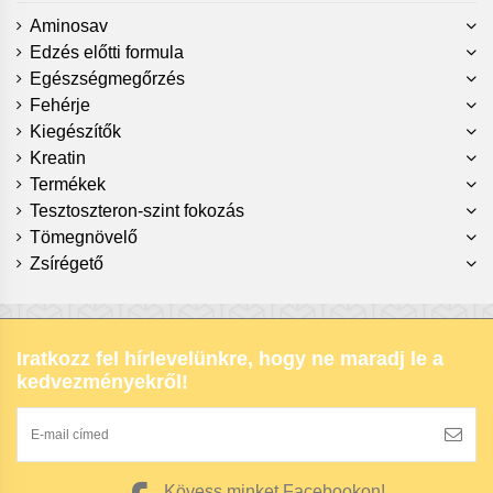
Aminosav
Edzés előtti formula
Egészségmegőrzés
Fehérje
Kiegészítők
Kreatin
Termékek
Tesztoszteron-szint fokozás
Tömegnövelő
Zsírégető
Iratkozz fel hírlevelünkre, hogy ne maradj le a
kedvezményekről!
Kövess minket Facebookon!