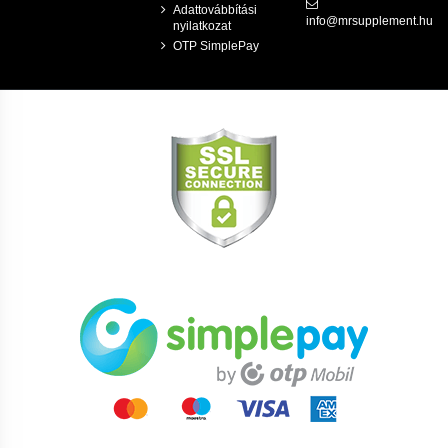
Adattovábbítási
info@mrsupplement.hu
nyilatkozat
OTP SimplePay