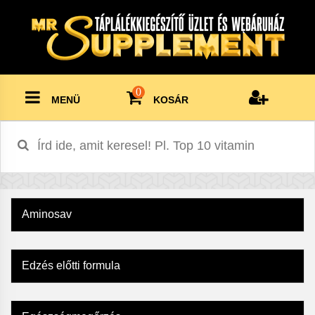
0
MENÜ
KOSÁR
Aminosav
Edzés előtti formula