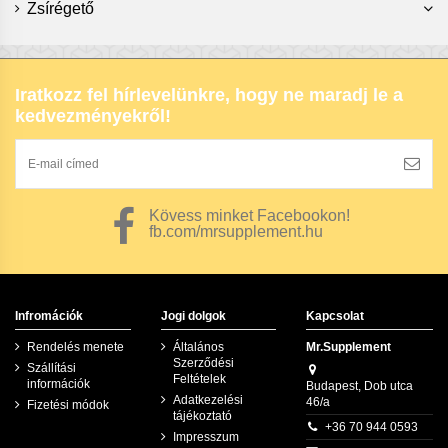
Zsírégető
Iratkozz fel hírlevelünkre, hogy ne maradj le a
kedvezményekről!
Kövess minket Facebookon!
fb.com/mrsupplement.hu
Infromációk
Jogi dolgok
Kapcsolat
Rendelés menete
Általános
Mr.Supplement
Szerződési
Szállítási
Feltételek
információk
Budapest, Dob utca
Adatkezelési
46/a
Fizetési módok
tájékoztató
+36 70 944 0593
Impresszum