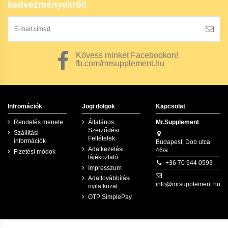
kedvezményekről!
Kövess minket Facebookon!
fb.com/mrsupplement.hu
Infromációk
Jogi dolgok
Kapcsolat
Rendelés menete
Általános
Mr.Supplement
Szerződési
Szállítási
Feltételek
információk
Budapest, Dob utca
Adatkezelési
46/a
Fizetési módok
tájékoztató
+36 70 944 0593
Impresszum
Adattovábbítási
info@mrsupplement.hu
nyilatkozat
OTP SimplePay