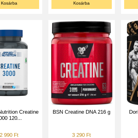
Kosárba
Kosárba
utrition Creatine
BSN Creatine DNA 216 g
Dor
000 120...
2 990 Ft
3 290 Ft