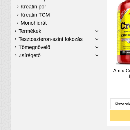
Kreatin por
Kreatin TCM
Monohidrát
Termékek
Tesztoszteron-szint fokozás
Tömegnövelő
Zsírégető
Amix C