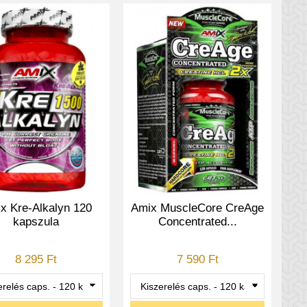
x Kre-Alkalyn 120
Amix MuscleCore CreAge
kapszula
Concentrated...
8 295 Ft
7 590 Ft