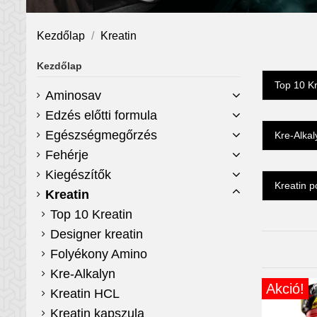
Kezdőlap
Kreatin
Kezdőlap
Top 10 Kr
Aminosav
Edzés előtti formula
Egészségmegőrzés
Kre-Alkal
Fehérje
Kiegészítők
Kreatin p
Kreatin
Top 10 Kreatin
Designer kreatin
Folyékony Amino
Kre-Alkalyn
Akció!
Kreatin HCL
Kreatin kapszula