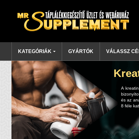
KATEGÓRIÁK
GYÁRTÓK
VÁLASSZ CÉ
Krea
A kreati
bizonyít
és az ana
8 féle ka