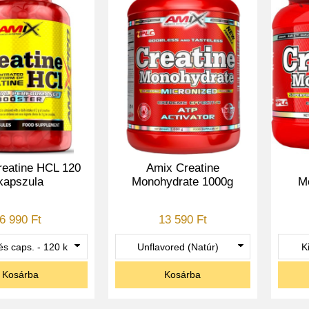
reatine HCL 120
Amix Creatine
kapszula
Monohydrate 1000g
M
6 990 Ft
13 590 Ft
Kosárba
Kosárba