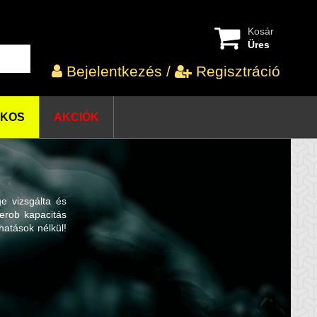
Kosár
Üres
Bejelentkezés
/
Regisztráció
OKOS
AKCIÓK
ge vizsgálta és
erob kapacitás
hatások nélkül!