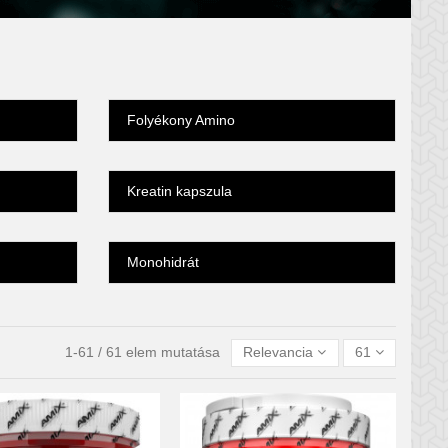
Folyékony Amino
Kreatin kapszula
Monohidrát
1-61 / 61 elem mutatása
Relevancia
61