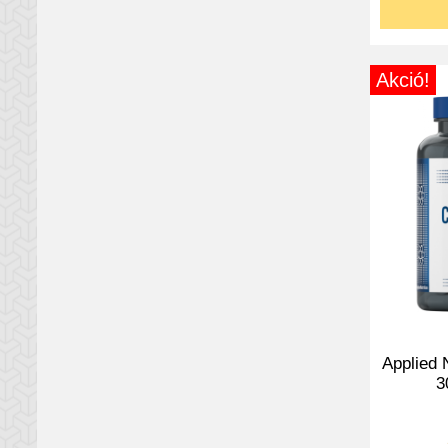
Akció!
Applied N
3