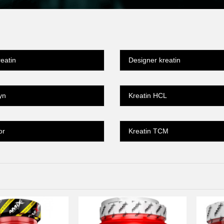
eatin
Designer kreatin
yn
Kreatin HCL
or
Kreatin TCM