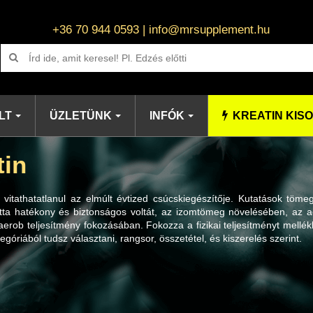
+36 70 944 0593 | info@mrsupplement.hu
LT
ÜZLETÜNK
INFÓK
KREATIN KIS
tin
n vitathatatlanul az elmúlt évtized csúcskiegészítője. Kutatások töme
otta hatékony és biztonságos voltát, az izomtömeg növelésében, az a
erob teljesítmény fokozásában. Fokozza a fizikai teljesítményt mellék
tegóriából tudsz választani, rangsor, összetétel, és kiszerelés szerint.