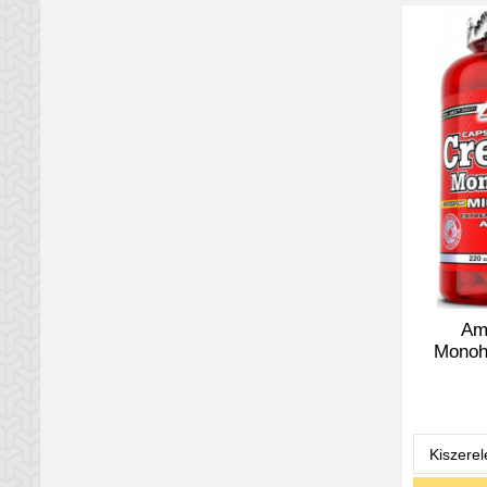
Am
Monoh