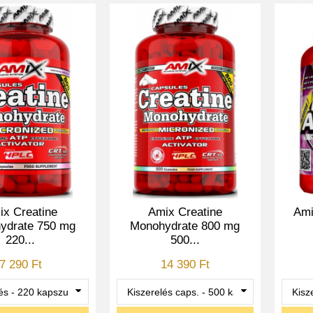
ix Creatine
Amix Creatine
Ami
ydrate 750 mg
Monohydrate 800 mg
220...
500...
7 290 Ft
14 390 Ft